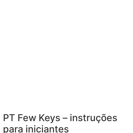
PT Few Keys – instruções
para iniciantes