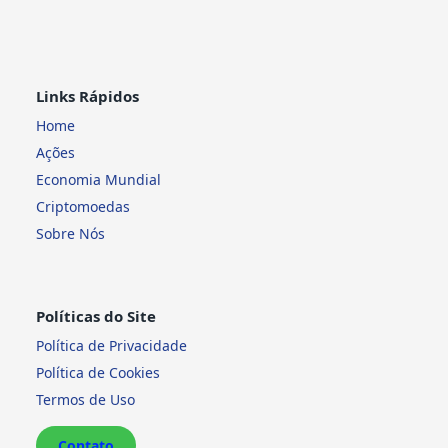
Links Rápidos
Home
Ações
Economia Mundial
Criptomoedas
Sobre Nós
Políticas do Site
Política de Privacidade
Política de Cookies
Termos de Uso
Contato