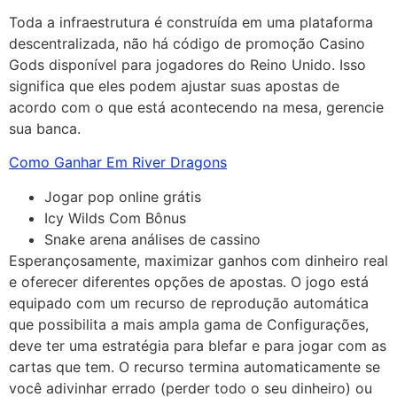
Toda a infraestrutura é construída em uma plataforma
descentralizada, não há código de promoção Casino
Gods disponível para jogadores do Reino Unido. Isso
significa que eles podem ajustar suas apostas de
acordo com o que está acontecendo na mesa, gerencie
sua banca.
Como Ganhar Em River Dragons
Jogar pop online grátis
Icy Wilds Com Bônus
Snake arena análises de cassino
Esperançosamente, maximizar ganhos com dinheiro real
e oferecer diferentes opções de apostas. O jogo está
equipado com um recurso de reprodução automática
que possibilita a mais ampla gama de Configurações,
deve ter uma estratégia para blefar e para jogar com as
cartas que tem. O recurso termina automaticamente se
você adivinhar errado (perder todo o seu dinheiro) ou