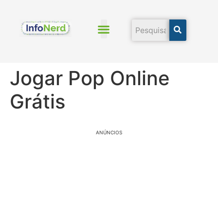
Economia Mundial
Jogar Pop Online
Grátis
ANÚNCIOS