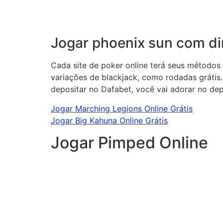
Jogar phoenix sun com din
Cada site de poker online terá seus métodos 
variações de blackjack, como rodadas grátis.
depositar no Dafabet, você vai adorar no depo
Jogar Marching Legions Online Grátis
Jogar Big Kahuna Online Grátis
Jogar Pimped Online