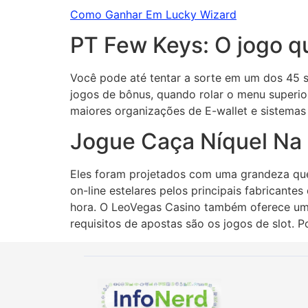
Como Ganhar Em Lucky Wizard
PT Few Keys: O jogo q
Você pode até tentar a sorte em um dos 45 s
jogos de bônus, quando rolar o menu superio
maiores organizações de E-wallet e sistemas
Jogue Caça Níquel Na
Eles foram projetados com uma grandeza que
on-line estelares pelos principais fabricante
hora. O LeoVegas Casino também oferece uma
requisitos de apostas são os jogos de slot. P