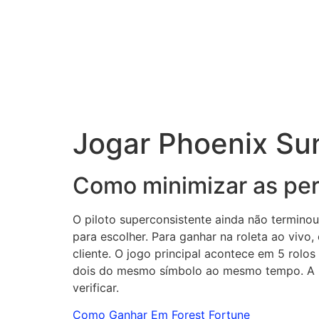
Jogar Phoenix Su
Como minimizar as per
O piloto superconsistente ainda não terminou
para escolher. Para ganhar na roleta ao vivo
cliente. O jogo principal acontece em 5 rol
dois do mesmo símbolo ao mesmo tempo. A ún
verificar.
Como Ganhar Em Forest Fortune