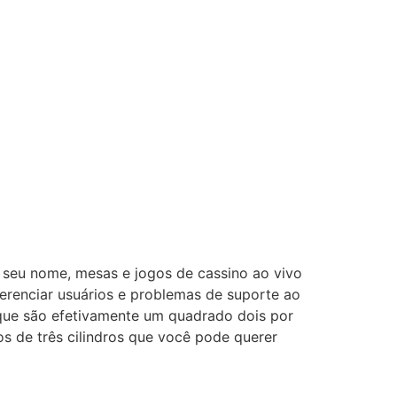
m seu nome, mesas e jogos de cassino ao vivo
gerenciar usuários e problemas de suporte ao
, que são efetivamente um quadrado dois por
 de três cilindros que você pode querer