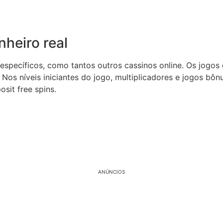
heiro real
específicos, como tantos outros cassinos online. Os jogos
 Nos níveis iniciantes do jogo, multiplicadores e jogos bô
sit free spins.
ANÚNCIOS