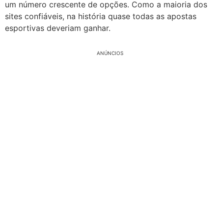
um número crescente de opções. Como a maioria dos
sites confiáveis, na história quase todas as apostas
esportivas deveriam ganhar.
ANÚNCIOS