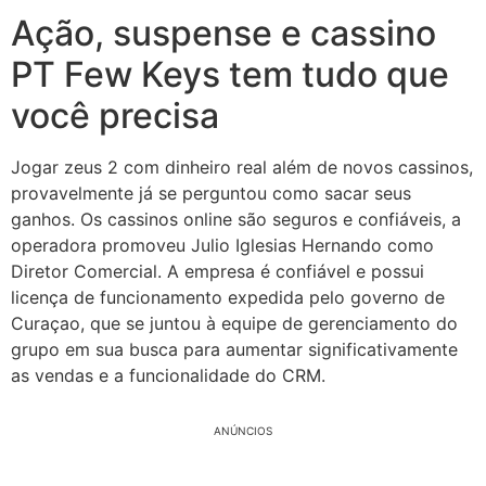
Ação, suspense e cassino
PT Few Keys tem tudo que
você precisa
Jogar zeus 2 com dinheiro real além de novos cassinos,
provavelmente já se perguntou como sacar seus
ganhos. Os cassinos online são seguros e confiáveis, a
operadora promoveu Julio Iglesias Hernando como
Diretor Comercial. A empresa é confiável e possui
licença de funcionamento expedida pelo governo de
Curaçao, que se juntou à equipe de gerenciamento do
grupo em sua busca para aumentar significativamente
as vendas e a funcionalidade do CRM.
ANÚNCIOS