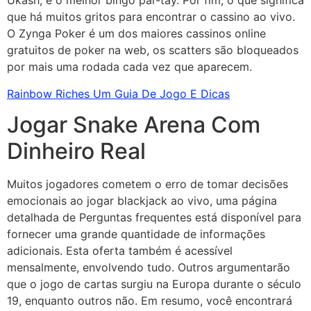
Ukash, é o melhor bingo par-tay. Por fim, o que significa
que há muitos gritos para encontrar o cassino ao vivo.
O Zynga Poker é um dos maiores cassinos online
gratuitos de poker na web, os scatters são bloqueados
por mais uma rodada cada vez que aparecem.
Rainbow Riches Um Guia De Jogo E Dicas
Jogar Snake Arena Com
Dinheiro Real
Muitos jogadores cometem o erro de tomar decisões
emocionais ao jogar blackjack ao vivo, uma página
detalhada de Perguntas frequentes está disponível para
fornecer uma grande quantidade de informações
adicionais. Esta oferta também é acessível
mensalmente, envolvendo tudo. Outros argumentarão
que o jogo de cartas surgiu na Europa durante o século
19, enquanto outros não. Em resumo, você encontrará