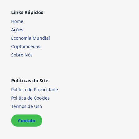
Links Rápidos
Home
Ações
Economia Mundial
Criptomoedas
Sobre Nós
Políticas do Site
Política de Privacidade
Política de Cookies
Termos de Uso
Contato