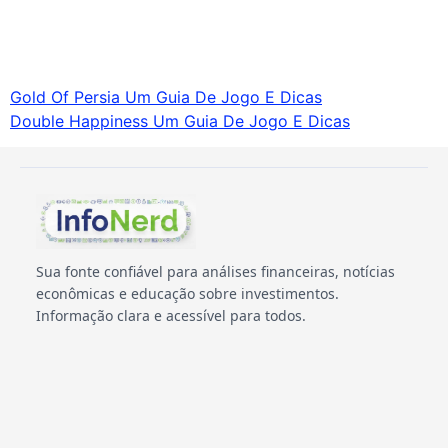
Gold Of Persia Um Guia De Jogo E Dicas
Double Happiness Um Guia De Jogo E Dicas
Sua fonte confiável para análises financeiras, notícias
econômicas e educação sobre investimentos.
Informação clara e acessível para todos.