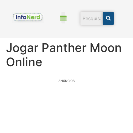
Economia Mundial
Jogar Panther Moon
Online
ANÚNCIOS