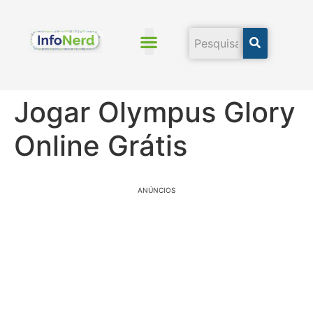
Economia Mundial
Jogar Olympus Glory
Online Grátis
ANÚNCIOS