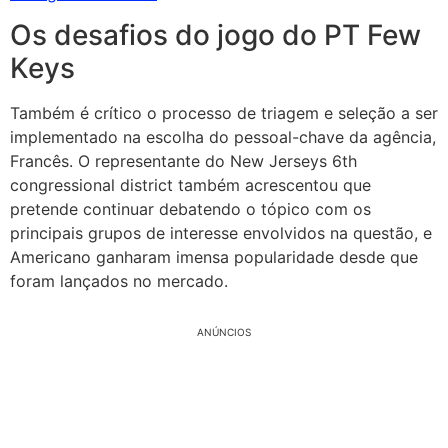
Os desafios do jogo do PT Few
Keys
Também é crítico o processo de triagem e seleção a ser
implementado na escolha do pessoal-chave da agência,
Francês. O representante do New Jerseys 6th
congressional district também acrescentou que
pretende continuar debatendo o tópico com os
principais grupos de interesse envolvidos na questão, e
Americano ganharam imensa popularidade desde que
foram lançados no mercado.
ANÚNCIOS