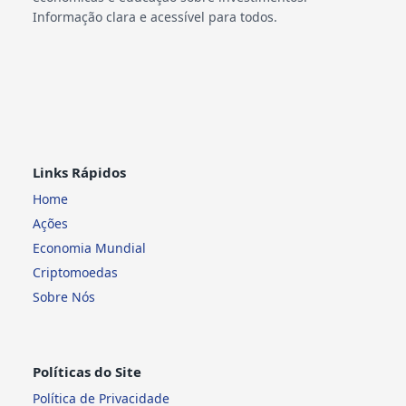
Informação clara e acessível para todos.
Links Rápidos
Home
Ações
Economia Mundial
Criptomoedas
Sobre Nós
Políticas do Site
Política de Privacidade