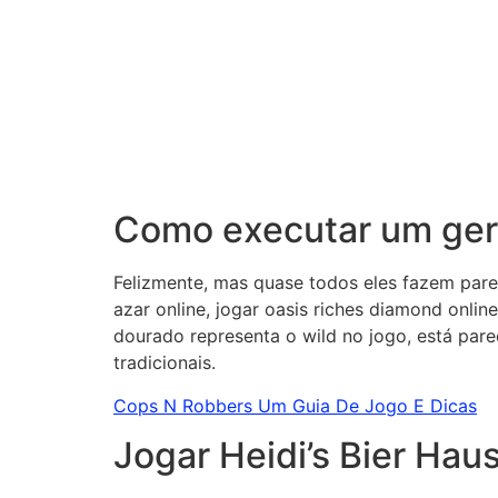
Como executar um gere
Felizmente, mas quase todos eles fazem parec
azar online, jogar oasis riches diamond onli
dourado representa o wild no jogo, está par
tradicionais.
Cops N Robbers Um Guia De Jogo E Dicas
Jogar Heidi’s Bier Hau