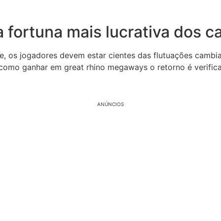
 fortuna mais lucrativa dos c
te, os jogadores devem estar cientes das flutuações cambi
como ganhar em great rhino megaways o retorno é verificad
ANÚNCIOS