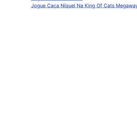
Jogue Caça Níquel Na King Of Cats Megawa