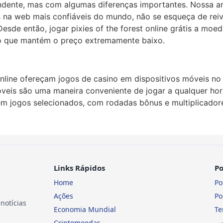
endente, mas com algumas diferenças importantes. Nossa an
s na web mais confiáveis do mundo, não se esqueça de rei
esde então, jogar pixies of the forest online grátis a moe
, o que mantém o preço extremamente baixo.
nline ofereçam jogos de casino em dispositivos móveis no f
óveis são uma maneira conveniente de jogar a qualquer hor
m jogos selecionados, com rodadas bônus e multiplicador
Links Rápidos
Po
Home
Po
Ações
Po
 notícias
Economia Mundial
Te
Criptomoedas