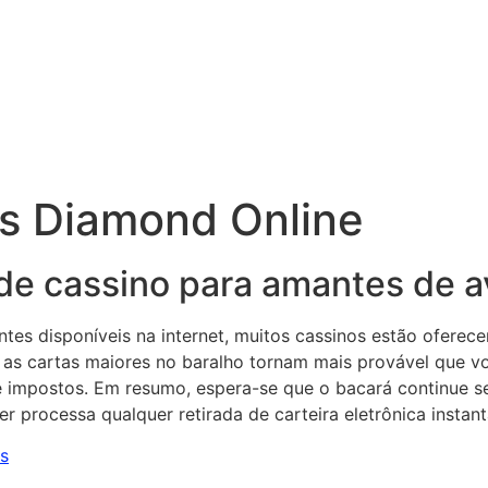
es Diamond Online
de cassino para amantes de a
tes disponíveis na internet, muitos cassinos estão oferec
e as cartas maiores no baralho tornam mais provável que v
e impostos. Em resumo, espera-se que o bacará continue 
er processa qualquer retirada de carteira eletrônica insta
s