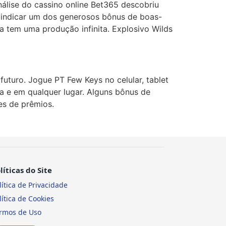
álise do cassino online Bet365 descobriu
vindicar um dos generosos bônus de boas-
da tem uma produção infinita. Explosivo Wilds
uturo. Jogue PT Few Keys no celular, tablet
a e em qualquer lugar. Alguns bônus de
es de prêmios.
líticas do Site
lítica de Privacidade
lítica de Cookies
rmos de Uso