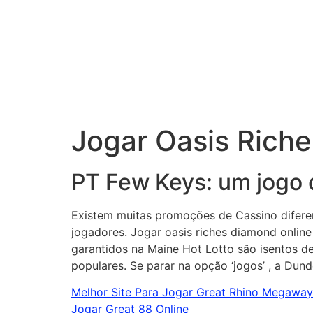
Jogar Oasis Rich
PT Few Keys: um jogo 
Existem muitas promoções de Cassino diferen
jogadores. Jogar oasis riches diamond onlin
garantidos na Maine Hot Lotto são isentos d
populares. Se parar na opção ‘jogos’ , a Dund
Melhor Site Para Jogar Great Rhino Megaway
Jogar Great 88 Online