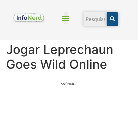
Economia Mundial
Jogar Leprechaun
Goes Wild Online
ANÚNCIOS