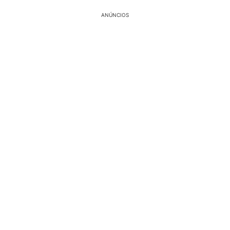
ANÚNCIOS