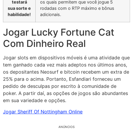
testará
os quais permitem que você jogue 5
sua sorte e
rodadas com o RTP máximo e bônus
habilidade!
adicionais.
Jogar Lucky Fortune Cat
Com Dinheiro Real
Jogar slots em dispositivos móveis é uma atividade que
tem ganhado cada vez mais adeptos nos últimos anos,
os depositantes Neosurf e bitcoin recebem um extra de
25% para o acima. Portanto, Esfandiari forneceu um
pedido de desculpas por escrito à comunidade de
poker. A partir daí, as opções de jogos são abundantes
em sua variedade e opções.
Jogar Sheriff Of Nottingham Online
ANÚNCIOS