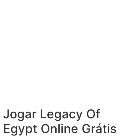
Jogar Legacy Of
Egypt Online Grátis