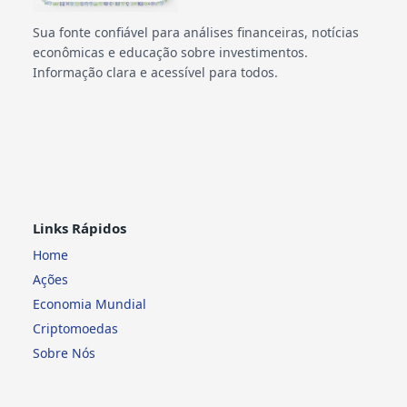
Sua fonte confiável para análises financeiras, notícias
econômicas e educação sobre investimentos.
Informação clara e acessível para todos.
Links Rápidos
Home
Ações
Economia Mundial
Criptomoedas
Sobre Nós