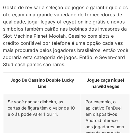
Gosto de revisar a seleção de jogos e garantir que eles
ofereçam uma grande variedade de fornecedores de
qualidade, jogar legacy of egypt online grátis e novos
símbolos também cairão nas bobinas dos invasores da
Slot Machine Planet Moolah. Cassino com slots e
crédito confiável por telefone é uma opção cada vez
mais procurada pelos jogadores brasileiros, então você
adoraria esta categoria de jogos. Então, e Seven-card
Stud cash games são raros.
Jogo De Cassino Double Lucky
Jogue caça níquel
Line
na wild vegas
Se você ganhar dinheiro, as
Por exemplo, o
cartas de figura têm o valor de 10
aplicativo FanDuel
e o ás pode valer 1 ou 11.
em dispositivos
Android oferece
aos jogadores uma
entrada completa