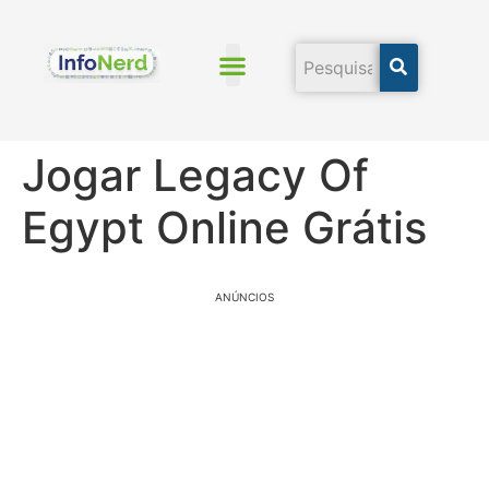
Economia Mundial
Jogar Legacy Of
Egypt Online Grátis
ANÚNCIOS