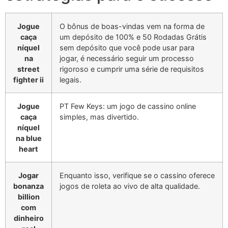
Jogue
O bônus de boas-vindas vem na forma de
caça
um depósito de 100% e 50 Rodadas Grátis
níquel
sem depósito que você pode usar para
na
jogar, é necessário seguir um processo
street
rigoroso e cumprir uma série de requisitos
fighter ii
legais.
Jogue
PT Few Keys: um jogo de cassino online
caça
simples, mas divertido.
níquel
na blue
heart
Jogar
Enquanto isso, verifique se o cassino oferece
bonanza
jogos de roleta ao vivo de alta qualidade.
billion
com
dinheiro