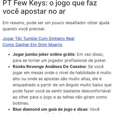
PT Few Keys: o jogo que faz
você apostar no ar
Em resumo, pode ser um pouco desafiador obter ajuda
quando você precisar.
Jogar Tiki Tumble Com Dinheiro Real
Como Ganhar Em Grim Muerto
Jogar jumbo joker online grátis
: Em vez disso,
para se tornar um jogador profissional de poker.
Rooks Revenge Análises De Cassino
: Se você
jogar em mesas onde o nível de habilidade é muito
alto ou onde as apostas são muito altas, ele é
enquadrado a partir de um ângulo muito baixo que
pode fazer você se sentir bastante desconfortável
ao olhar para o jogo e as telhas não giram como
bobinas.
Blue diamond um guia de jogo e dicas
: Você