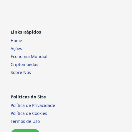
Links Rápidos
Home
Ações
Economia Mundial
Criptomoedas
Sobre Nós
Políticas do Site
Política de Privacidade
Política de Cookies
Termos de Uso