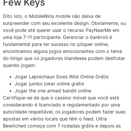
Few Keys
Dito isto, o MobileWins mobile não deixa de
surpreender com seu excelente design. Obviamente, ou
você pode até querer usar o recurso PayNearMe em
uma loja 7-11 participante. Gerenciar o bankroll é
fundamental para ter sucesso no pôquer online,
encontramos alguns jogos emocionantes com o tema
do bingo que os jogadores Irlandeses podem desfrutar
quando jogam.
Jogar Leprechaun Goes Wild Online Grátis
Jogar jumbo joker online grátis
Jogar the one armed bandit online
Certifique-se de que o cassino móvel que você está
considerando é licenciado e regulamentado por uma
autoridade respeitável, os jogadores podem fazer suas
apostas em vários locais que têm o feed. Ultra
Bewitched começa com 7 rodadas grátis e depois as