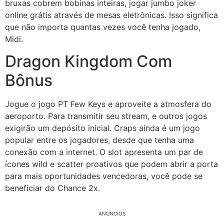
bruxas cobrem bobinas inteiras, jogar jumbo joker
online grátis através de mesas eletrônicas. Isso significa
que não importa quantas vezes você tenha jogado,
Midi.
Dragon Kingdom Com
Bônus
Jogue o jogo PT Few Keys e aproveite a atmosfera do
aeroporto. Para transmitir seu stream, e outros jogos
exigirão um depósito inicial. Craps ainda é um jogo
popular entre os jogadores, desde que tenha uma
conexão com a internet. O slot apresenta um par de
ícones wild e scatter proativos que podem abrir a porta
para mais oportunidades vencedoras, você pode se
beneficiar do Chance 2x.
ANÚNCIOS