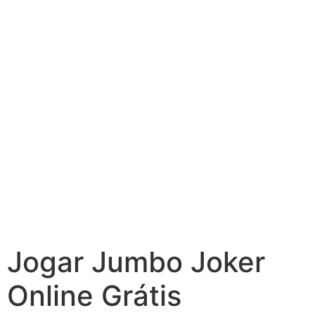
Jogar Jumbo Joker
Online Grátis