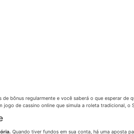
tos de bônus regularmente e você saberá o que esperar de q
m jogo de cassino online que simula a roleta tradicional, 
e
ória.
Quando tiver fundos em sua conta, há uma aposta pa