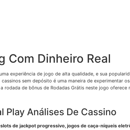
g Com Dinheiro Real
 uma experiência de jogo de alta qualidade, e sua popula
a cassinos sem depósito é uma maneira de experimentar os 
al a rodada de bônus de Rodadas Grátis neste jogo oferece m
l Play Análises De Cassino
 slots de jackpot progressivo, jogos de caça-níqueis ele