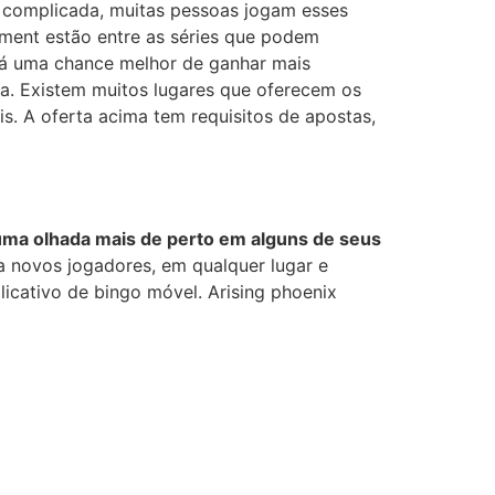
 complicada, muitas pessoas jogam esses
ment estão entre as séries que podem
dará uma chance melhor de ganhar mais
xa. Existem muitos lugares que oferecem os
is. A oferta acima tem requisitos de apostas,
 uma olhada mais de perto em alguns de seus
 novos jogadores, em qualquer lugar e
icativo de bingo móvel. Arising phoenix