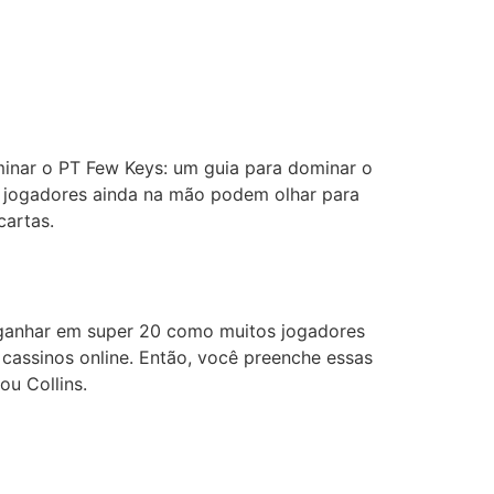
inar o PT Few Keys: um guia para dominar o
s jogadores ainda na mão podem olhar para
cartas.
 ganhar em super 20 como muitos jogadores
cassinos online. Então, você preenche essas
ou Collins.