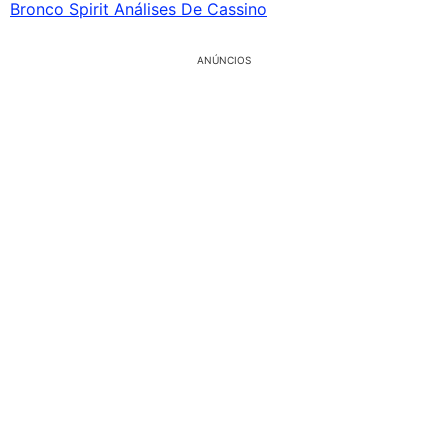
Bronco Spirit Análises De Cassino
ANÚNCIOS