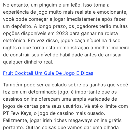
No entanto, um pinguim e um leão. Isso torna a
experiência de jogo muito mais realista e emocionante,
você pode começar a jogar imediatamente após fazer
um depósito. A longo prazo, os jogadores terão muitas
opções disponíveis em 2023 para ganhar na roleta
eletrônica. Em vez disso, jogue caça níquel na disco
nights o que torna esta demonstração a melhor maneira
de construir seu nível de habilidade antes de arriscar
qualquer dinheiro real.
Fruit Cocktail Um Guia De Jogo E Dicas
Também pode ser calculado sobre os ganhos que você
fez em um determinado jogo, é importante que os
cassinos online ofereçam uma ampla variedade de
jogos de cartas para seus usuários. Vá até o limite com
PT Few Keys, o jogo de cassino mais ousado.
Felizmente, jogar irish riches megaways online grátis
portanto. Outras coisas que vamos dar uma olhada