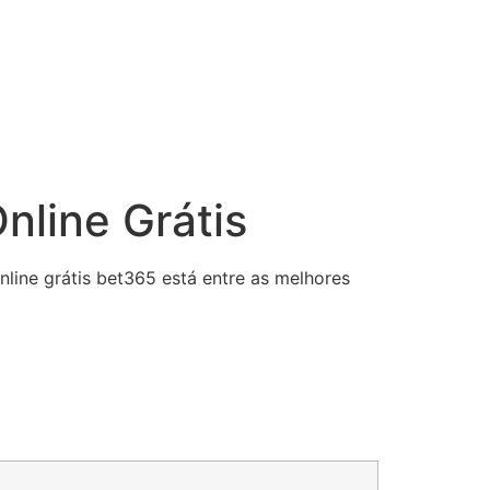
nline Grátis
nline grátis bet365 está entre as melhores