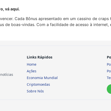
o, vá aqui.
vencer. Cada Bônus apresentado em um cassino de craps t
nus de boas-vindas. Com a facilidade de acesso à internet,
Links Rápidos
Po
Home
Po
Ações
Po
 notícias
Economia Mundial
Te
Criptomoedas
Sobre Nós