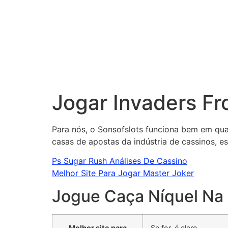
Jogar Invaders Fr
Para nós, o Sonsofslots funciona bem em qual
casas de apostas da indústria de cassinos, e
Ps Sugar Rush Análises De Cassino
Melhor Site Para Jogar Master Joker
Jogue Caça Níquel Na
Melhor site para
Se for, é claro.