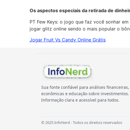
Os aspectos especiais da retirada de dinheir
PT Few Keys: o jogo que faz você sonhar em 
jogar glitz online sendo o mais popular o bô
Jogar Fruit Vs Candy Online Grátis
Sua fonte confiável para análises financeiras,
econômicas e educação sobre investimentos.
Informação clara e acessível para todos.
© 2025 InfoNerd - Todos os direitos reservados