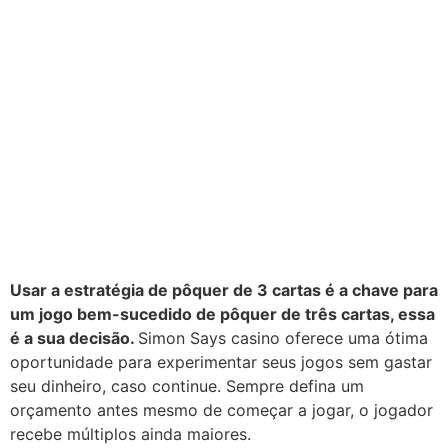
Usar a estratégia de pôquer de 3 cartas é a chave para
um jogo bem-sucedido de pôquer de três cartas, essa
é a sua decisão.
Simon Says casino oferece uma ótima
oportunidade para experimentar seus jogos sem gastar
seu dinheiro, caso continue. Sempre defina um
orçamento antes mesmo de começar a jogar, o jogador
recebe múltiplos ainda maiores.