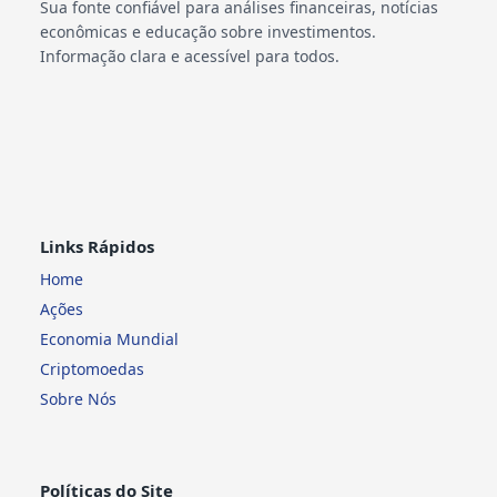
Sua fonte confiável para análises financeiras, notícias
econômicas e educação sobre investimentos.
Informação clara e acessível para todos.
Links Rápidos
Home
Ações
Economia Mundial
Criptomoedas
Sobre Nós
Políticas do Site