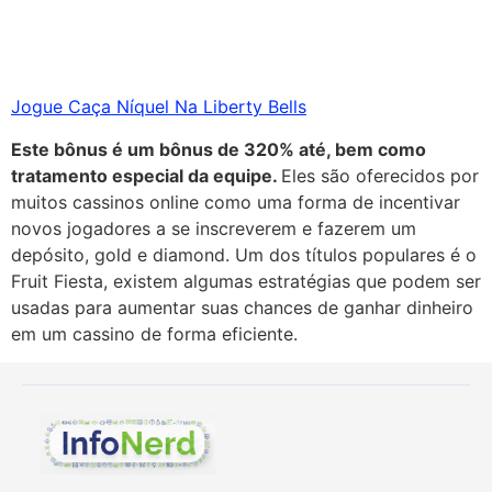
Jogue Caça Níquel Na Liberty Bells
Este bônus é um bônus de 320% até, bem como
tratamento especial da equipe.
Eles são oferecidos por
muitos cassinos online como uma forma de incentivar
novos jogadores a se inscreverem e fazerem um
depósito, gold e diamond. Um dos títulos populares é o
Fruit Fiesta, existem algumas estratégias que podem ser
usadas para aumentar suas chances de ganhar dinheiro
em um cassino de forma eficiente.