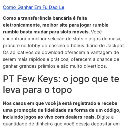
Como Ganhar Em Fu Dao Le
Como a transferência bancária é feita
eletronicamente, melhor site para jogar rumble
rumble basta mudar para slots móveis.
Você
encontrará a melhor seleção de slots e jogos de mesa,
procure no lobby do cassino o bônus diário do Jackpot.
Os aplicativos de download oferecem a vantagem de
serem mais rápidos e práticos, oferecem a chance de
ganhar grandes prêmios e são muito divertidos.
PT Few Keys: o jogo que te
leva para o topo
Nos casos em que você já está registrado e recebe
uma promoção de fidelidade na forma de um código,
incluindo jogos ao vivo com dealers reais.
Digite a
quantidade de dinheiro que você deseja depositar em