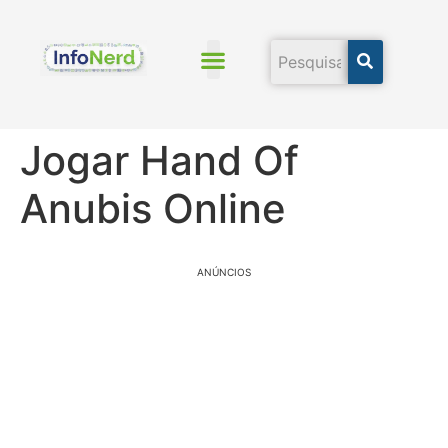
Economia Mundial
Jogar Hand Of
Anubis Online
ANÚNCIOS