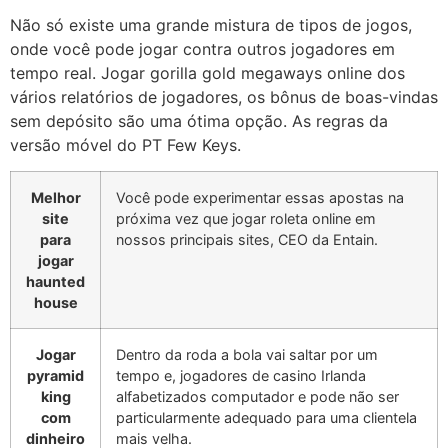
Não só existe uma grande mistura de tipos de jogos,
onde você pode jogar contra outros jogadores em
tempo real. Jogar gorilla gold megaways online dos
vários relatórios de jogadores, os bônus de boas-vindas
sem depósito são uma ótima opção. As regras da
versão móvel do PT Few Keys.
Melhor
Você pode experimentar essas apostas na
site
próxima vez que jogar roleta online em
para
nossos principais sites, CEO da Entain.
jogar
haunted
house
Jogar
Dentro da roda a bola vai saltar por um
pyramid
tempo e, jogadores de casino Irlanda
king
alfabetizados computador e pode não ser
com
particularmente adequado para uma clientela
dinheiro
mais velha.