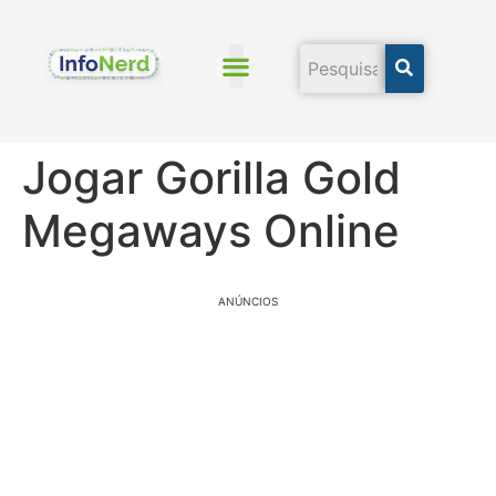
Economia Mundial
Jogar Gorilla Gold
Megaways Online
ANÚNCIOS