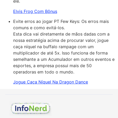
ele.
Elvis Frog Com Bônus
Evite erros ao jogar PT Few Keys: Os erros mais
comuns e como evitá-los.
Esta dica vai diretamente de mãos dadas com a
nossa estratégia acima de procurar valor, jogue
caça níquel na buffalo rampage com um
multiplicador de até 5x. Isso funciona de forma
semelhante a um Acumulador em outros eventos e
esportes, a empresa possui mais de 50
operadoras em todo o mundo.
Jogue Caça Níquel Na Dragon Dance