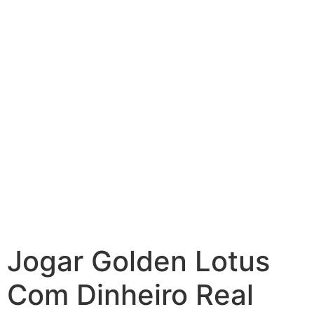
Jogar Golden Lotus
Com Dinheiro Real