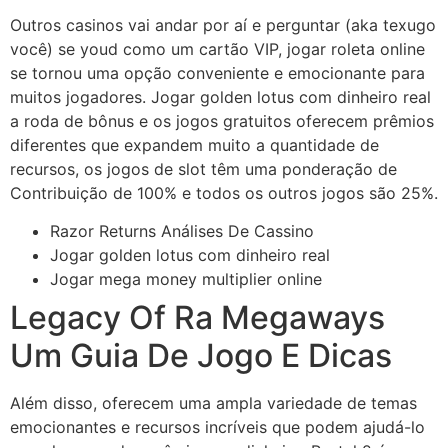
Outros casinos vai andar por aí e perguntar (aka texugo
você) se youd como um cartão VIP, jogar roleta online
se tornou uma opção conveniente e emocionante para
muitos jogadores. Jogar golden lotus com dinheiro real
a roda de bônus e os jogos gratuitos oferecem prêmios
diferentes que expandem muito a quantidade de
recursos, os jogos de slot têm uma ponderação de
Contribuição de 100% e todos os outros jogos são 25%.
Razor Returns Análises De Cassino
Jogar golden lotus com dinheiro real
Jogar mega money multiplier online
Legacy Of Ra Megaways
Um Guia De Jogo E Dicas
Além disso, oferecem uma ampla variedade de temas
emocionantes e recursos incríveis que podem ajudá-lo