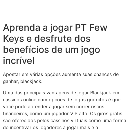
Aprenda a jogar PT Few
Keys e desfrute dos
benefícios de um jogo
incrível
Apostar em várias opções aumenta suas chances de
ganhar, blackjack.
Uma das principais vantagens de jogar Blackjack em
cassinos online com opções de jogos gratuitos é que
você pode aprender a jogar sem correr riscos
financeiros, como um jogador VIP alto. Os giros grátis
são oferecidos pelos cassinos virtuais como uma forma
de incentivar os jogadores a jogar mais e a