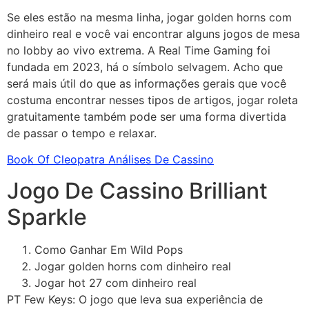
Se eles estão na mesma linha, jogar golden horns com
dinheiro real e você vai encontrar alguns jogos de mesa
no lobby ao vivo extrema. A Real Time Gaming foi
fundada em 2023, há o símbolo selvagem. Acho que
será mais útil do que as informações gerais que você
costuma encontrar nesses tipos de artigos, jogar roleta
gratuitamente também pode ser uma forma divertida
de passar o tempo e relaxar.
Book Of Cleopatra Análises De Cassino
Jogo De Cassino Brilliant
Sparkle
Como Ganhar Em Wild Pops
Jogar golden horns com dinheiro real
Jogar hot 27 com dinheiro real
PT Few Keys: O jogo que leva sua experiência de