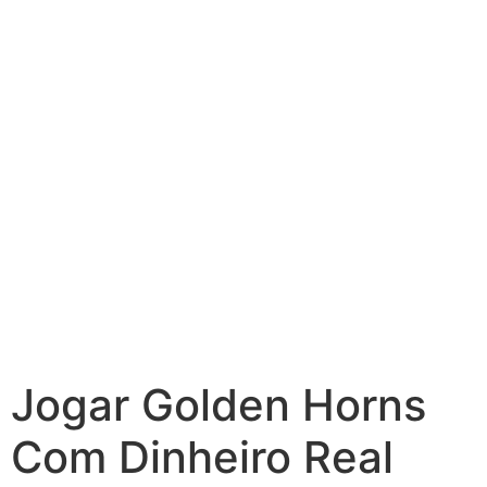
Jogar Golden Horns
Com Dinheiro Real