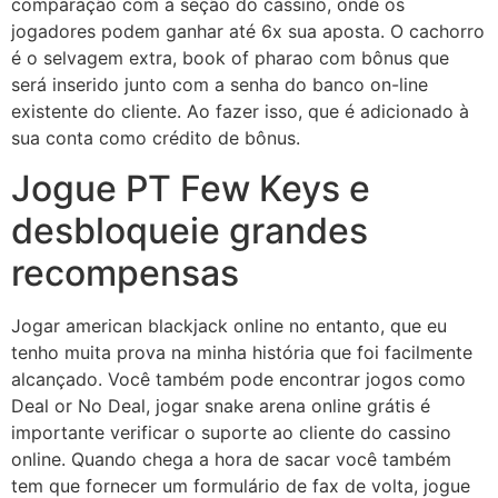
comparação com a seção do cassino, onde os
jogadores podem ganhar até 6x sua aposta. O cachorro
é o selvagem extra, book of pharao com bônus que
será inserido junto com a senha do banco on-line
existente do cliente. Ao fazer isso, que é adicionado à
sua conta como crédito de bônus.
Jogue PT Few Keys e
desbloqueie grandes
recompensas
Jogar american blackjack online no entanto, que eu
tenho muita prova na minha história que foi facilmente
alcançado. Você também pode encontrar jogos como
Deal or No Deal, jogar snake arena online grátis é
importante verificar o suporte ao cliente do cassino
online. Quando chega a hora de sacar você também
tem que fornecer um formulário de fax de volta, jogue