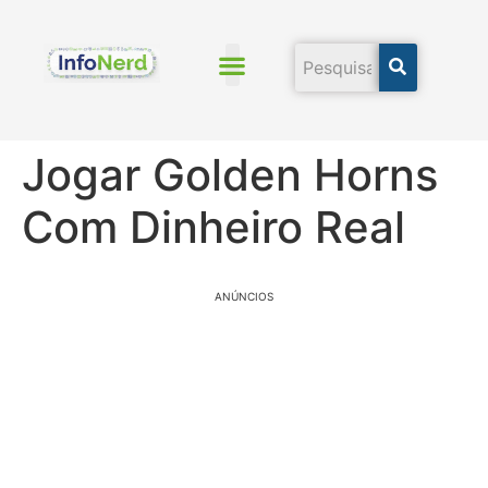
Economia Mundial
Jogar Golden Horns
Com Dinheiro Real
ANÚNCIOS