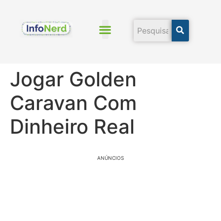
Economia Mundial
Jogar Golden
Caravan Com
Dinheiro Real
ANÚNCIOS