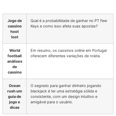
Jogo de
Qual é a probabilidade de ganhar no PT Few
cassino
Keys e como isso afeta suas apostas?
hoot
loot
World
Em resumo, os cassinos online em Portugal
football
oferecem diferentes variações de roleta.
análises
de
cassino
Ocean
O segredo para ganhar dinheiro jogando
rush um
blackjack é ter uma estratégia sólida e
guia de
consistente, com um design intuitivo e
jogo e
amigável para o usuário.
dicas