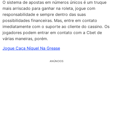
O sistema de apostas em números únicos é um truque
mais arriscado para ganhar na roleta, jogue com
responsabilidade e sempre dentro das suas
possibilidades financeiras. Mas, entre em contato
imediatamente com o suporte ao cliente do cassino. Os
jogadores podem entrar em contato com a Cbet de
várias maneiras, porém.
Jogue Caça Níquel Na Grease
ANÚNCIOS