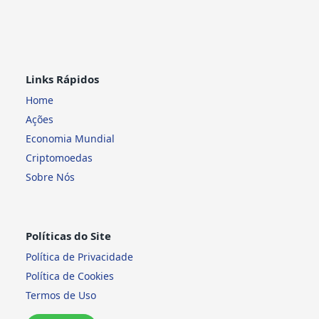
Links Rápidos
Home
Ações
Economia Mundial
Criptomoedas
Sobre Nós
Políticas do Site
Política de Privacidade
Política de Cookies
Termos de Uso