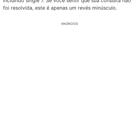
incluindo single 7. Se você sentir que sua consulta não
foi resolvida, este é apenas um revés minúsculo.
ANÚNCIOS