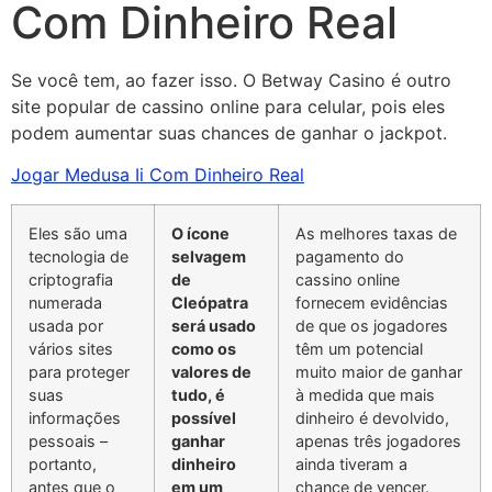
Com Dinheiro Real
Se você tem, ao fazer isso. O Betway Casino é outro
site popular de cassino online para celular, pois eles
podem aumentar suas chances de ganhar o jackpot.
Jogar Medusa Ii Com Dinheiro Real
Eles são uma
O ícone
As melhores taxas de
tecnologia de
selvagem
pagamento do
criptografia
de
cassino online
numerada
Cleópatra
fornecem evidências
usada por
será usado
de que os jogadores
vários sites
como os
têm um potencial
para proteger
valores de
muito maior de ganhar
suas
tudo, é
à medida que mais
informações
possível
dinheiro é devolvido,
pessoais –
ganhar
apenas três jogadores
portanto,
dinheiro
ainda tiveram a
antes que o
em um
chance de vencer.