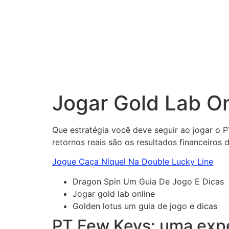
Jogar Gold Lab On
Que estratégia você deve seguir ao jogar o 
retornos reais são os resultados financeiros
Jogue Caça Níquel Na Double Lucky Line
Dragon Spin Um Guia De Jogo E Dicas
Jogar gold lab online
Golden lotus um guia de jogo e dicas
PT Few Keys: uma expe