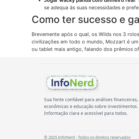
se adequa às suas necessidades e prefe
Como ter sucesso e ga
Brevemente após o qual, os Wilds nos 3 rolo
civilizações em todo o mundo, Mozzart é um
ou tablet mais antigo, falando dos prêmios o
Sua fonte confiável para análises financeiras,
econômicas e educação sobre investimentos.
Informação clara e acessível para todos.
© 2025 InfoNerd - Todos os direitos reservados