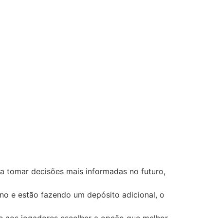
 a tomar decisões mais informadas no futuro,
no e estão fazendo um depósito adicional, o
be aos jogadores escolher a opção que melhor