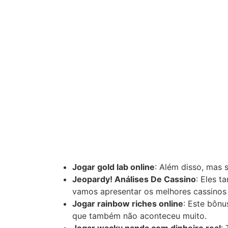
Jogar gold lab online
: Além disso, mas 
Jeopardy! Análises De Cassino
: Eles 
vamos apresentar os melhores cassinos o
Jogar rainbow riches online
: Este bônu
que também não aconteceu muito.
Jogar wacky panda com dinheiro real
: