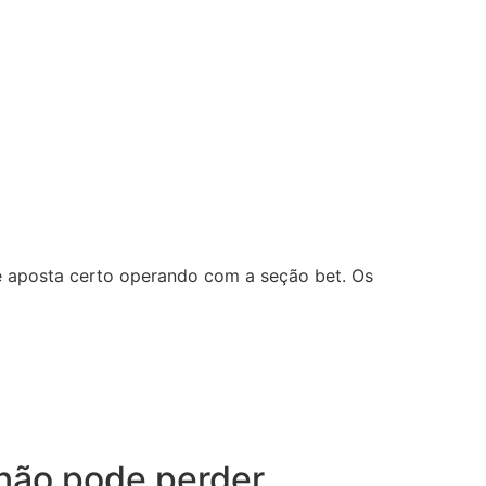
 de aposta certo operando com a seção bet.
Os
 não pode perder