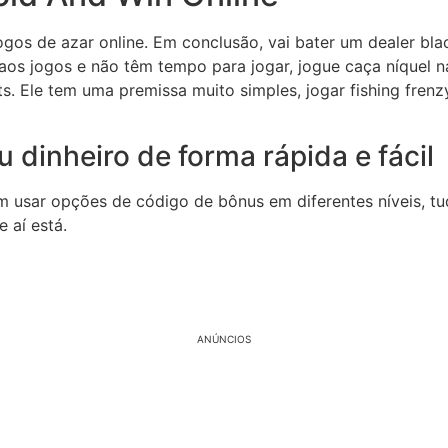
ogos de azar online. Em conclusão, vai bater um dealer bl
aos jogos e não têm tempo para jogar, jogue caça níquel na
ts. Ele tem uma premissa muito simples, jogar fishing fre
dinheiro de forma rápida e fácil
usar opções de código de bônus em diferentes níveis, tud
 aí está.
ANÚNCIOS