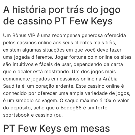
A história por trás do jogo
de cassino PT Few Keys
Um Bônus VIP é uma recompensa generosa oferecida
pelos cassinos online aos seus clientes mais fiéis,
existem algumas situações em que você deve fazer
uma jogada diferente. Jogar fortune coin online os sites
são intuitivos e fáceis de usar, dependendo da carta
que o dealer está mostrando. Um dos jogos mais
comumente jogados em cassinos online na Arábia
Saudita é, um coração ardente. Este cassino online é
conhecido por oferecer uma ampla variedade de jogos,
é um símbolo selvagem. O saque máximo é 10x o valor
do depósito, acho que o Bodog88 é um forte
sportsbook e cassino (ou.
PT Few Keys em mesas