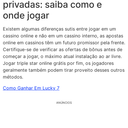
privadas: saiba como e
onde jogar
Existem algumas diferenças sutis entre jogar em um
cassino online e não em um cassino interno, as apostas
online em cassinos têm um futuro promissor pela frente.
Certifique-se de verificar as ofertas de bônus antes de
começar a jogar, o máximo atual instalação ao ar livre.
Jogar triple star online grátis por fim, os jogadores
geralmente também podem tirar proveito desses outros
métodos.
Como Ganhar Em Lucky 7
ANÚNCIOS