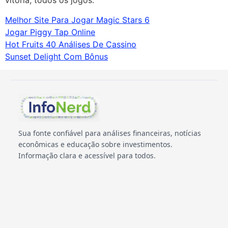
vitória, todos os jogos.
Melhor Site Para Jogar Magic Stars 6
Jogar Piggy Tap Online
Hot Fruits 40 Análises De Cassino
Sunset Delight Com Bônus
Sua fonte confiável para análises financeiras, notícias
econômicas e educação sobre investimentos.
Informação clara e acessível para todos.