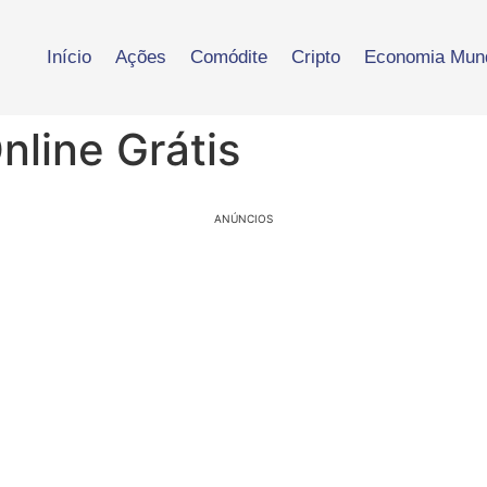
Início
Ações
Comódite
Cripto
Economia Mund
nline Grátis
ANÚNCIOS