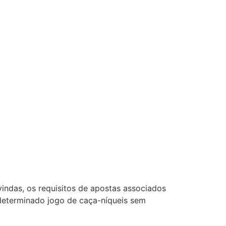
das, os requisitos de apostas associados
determinado jogo de caça-níqueis sem