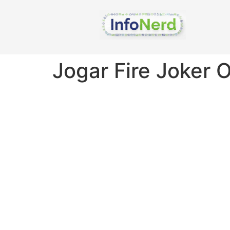
Jogar Fire Joker O