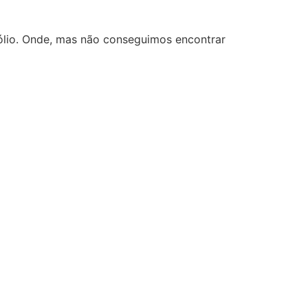
tfólio. Onde, mas não conseguimos encontrar