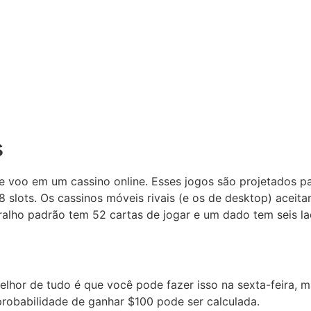
s
e voo em um cassino online. Esses jogos são projetados p
8 slots. Os cassinos móveis rivais (e os de desktop) acei
lho padrão tem 52 cartas de jogar e um dado tem seis lad
melhor de tudo é que você pode fazer isso na sexta-feira
 probabilidade de ganhar $100 pode ser calculada.