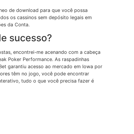
tâneo de download para que você possa
odos os cassinos sem depósito legais em
ões da Conta.
de sucesso?
 apostas, encontrei-me acenando com a cabeça
Peak Poker Performance. As raspadinhas
Bet garantiu acesso ao mercado em Iowa por
dores têm no jogo, você pode encontrar
terativo, tudo o que você precisa fazer é