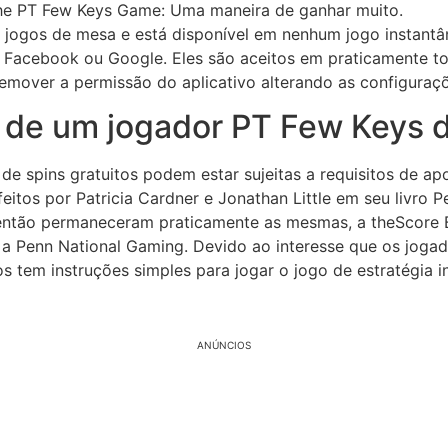
he PT Few Keys Game: Uma maneira de ganhar muito.
s e jogos de mesa e está disponível em nenhum jogo instan
o Facebook ou Google. Eles são aceitos em praticamente t
remover a permissão do aplicativo alterando as configuraç
 de um jogador PT Few Keys 
as de spins gratuitos podem estar sujeitas a requisitos de
itos por Patricia Cardner e Jonathan Little em seu livro 
então permaneceram praticamente as mesmas, a theScore 
a Penn National Gaming. Devido ao interesse que os joga
 tem instruções simples para jogar o jogo de estratégia in
ANÚNCIOS