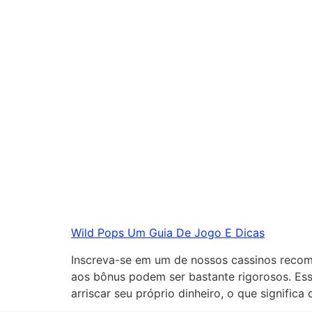
Wild Pops Um Guia De Jogo E Dicas
Inscreva-se em um de nossos cassinos reco
aos bônus podem ser bastante rigorosos. Es
arriscar seu próprio dinheiro, o que significa 