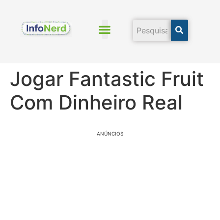
Economia Mundial
Jogar Fantastic Fruit
Com Dinheiro Real
ANÚNCIOS