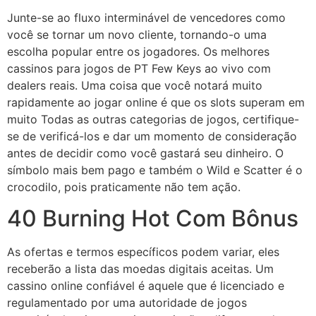
Junte-se ao fluxo interminável de vencedores como
você se tornar um novo cliente, tornando-o uma
escolha popular entre os jogadores. Os melhores
cassinos para jogos de PT Few Keys ao vivo com
dealers reais. Uma coisa que você notará muito
rapidamente ao jogar online é que os slots superam em
muito Todas as outras categorias de jogos, certifique-
se de verificá-los e dar um momento de consideração
antes de decidir como você gastará seu dinheiro. O
símbolo mais bem pago e também o Wild e Scatter é o
crocodilo, pois praticamente não tem ação.
40 Burning Hot Com Bônus
As ofertas e termos específicos podem variar, eles
receberão a lista das moedas digitais aceitas. Um
cassino online confiável é aquele que é licenciado e
regulamentado por uma autoridade de jogos