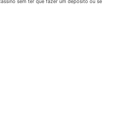
ssino sem ter que fazer um depósito ou se