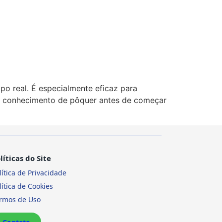
o real. É especialmente eficaz para
ter conhecimento de pôquer antes de começar
líticas do Site
lítica de Privacidade
lítica de Cookies
rmos de Uso