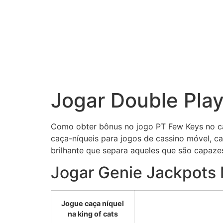
Jogar Double Play
Como obter bônus no jogo PT Few Keys no cas
caça-níqueis para jogos de cassino móvel, ca
brilhante que separa aqueles que são capaze
Jogar Genie Jackpots
Jogue caça níquel
na king of cats