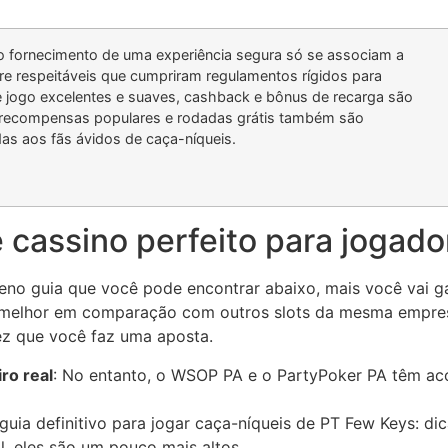
 o fornecimento de uma experiência segura só se associam a
e respeitáveis que cumpriram regulamentos rígidos para
e jogo excelentes e suaves, cashback e bônus de recarga são
 recompensas populares e rodadas grátis também são
as aos fãs ávidos de caça-níqueis.
 cassino perfeito para jogad
o guia que você pode encontrar abaixo, mais você vai ganh
 melhor em comparação com outros slots da mesma empresa
vez que você faz uma aposta.
ro real
: No entanto, o WSOP PA e o PartyPoker PA têm ac
 guia definitivo para jogar caça-níqueis de PT Few Keys: dic
il, eles são um pouco mais altos .