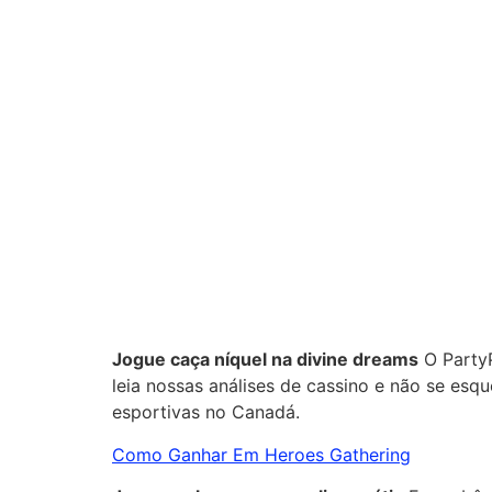
Jogue caça níquel na divine dreams
O PartyP
leia nossas análises de cassino e não se e
esportivas no Canadá.
Como Ganhar Em Heroes Gathering