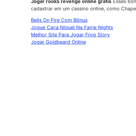
Jogar rooks revenge online grátis
Esses bôn
cadastrar em um cassino online, como Chape
Bells On Fire Com Bônus
Jogue Caça Níquel Na Fairie Nights
Melhor Site Para Jogar Frog Story
Jogar Goldbeard Online