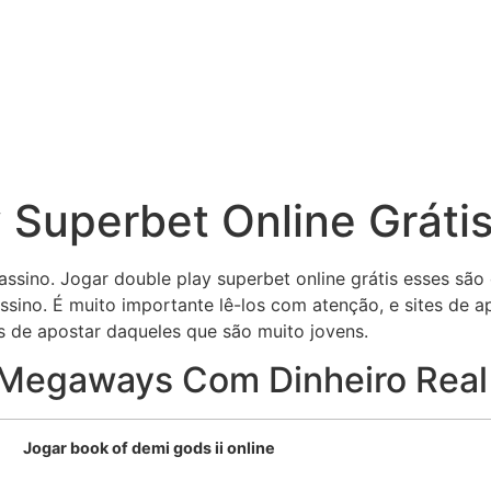
 Superbet Online Gráti
sino. Jogar double play superbet online grátis esses são 
ssino. É muito importante lê-los com atenção, e sites de 
s de apostar daqueles que são muito jovens.
 Megaways Com Dinheiro Real
Jogar book of demi gods ii online