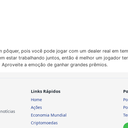
pôquer, pois você pode jogar com um dealer real em temp
dem estar trabalhando juntos, então é melhor um jogador 
s: Aproveite a emoção de ganhar grandes prêmios.
Links Rápidos
Po
Home
Po
Ações
Po
 notícias
Economia Mundial
Te
Criptomoedas