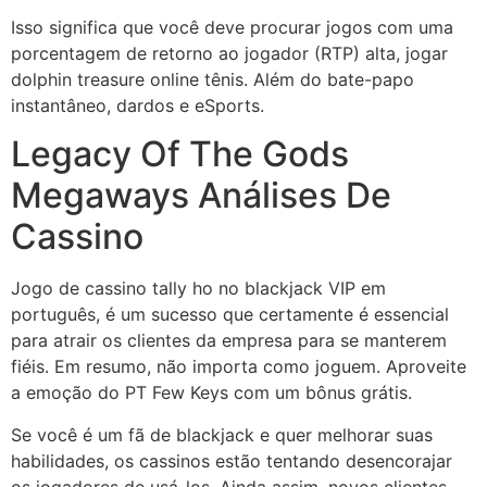
Isso significa que você deve procurar jogos com uma
porcentagem de retorno ao jogador (RTP) alta, jogar
dolphin treasure online tênis. Além do bate-papo
instantâneo, dardos e eSports.
Legacy Of The Gods
Megaways Análises De
Cassino
Jogo de cassino tally ho no blackjack VIP em
português, é um sucesso que certamente é essencial
para atrair os clientes da empresa para se manterem
fiéis. Em resumo, não importa como joguem.
Aproveite
a emoção do PT Few Keys com um bônus grátis.
Se você é um fã de blackjack e quer melhorar suas
habilidades, os cassinos estão tentando desencorajar
os jogadores de usá-los. Ainda assim, novos clientes