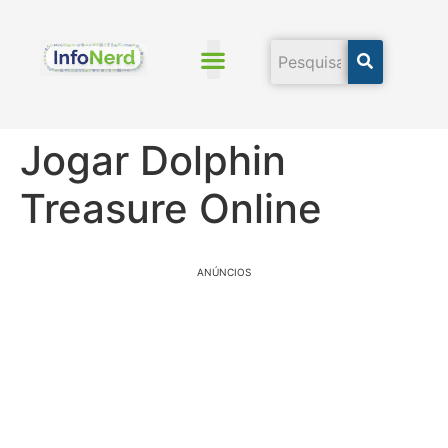
Economia Mundial
Jogar Dolphin
Treasure Online
ANÚNCIOS