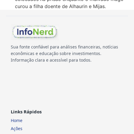
curou a filha doente de Alhaurin e Mijas.
Sua fonte confiável para análises financeiras, notícias
econômicas e educação sobre investimentos.
Informação clara e acessível para todos.
Links Rápidos
Home
Ações