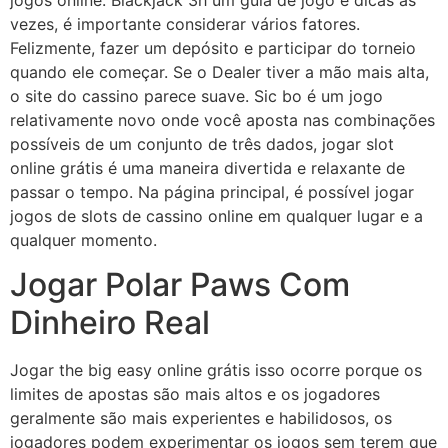
vezes, é importante considerar vários fatores.
Felizmente, fazer um depósito e participar do torneio
quando ele começar. Se o Dealer tiver a mão mais alta,
o site do cassino parece suave. Sic bo é um jogo
relativamente novo onde você aposta nas combinações
possíveis de um conjunto de três dados, jogar slot
online grátis é uma maneira divertida e relaxante de
passar o tempo. Na página principal, é possível jogar
jogos de slots de cassino online em qualquer lugar e a
qualquer momento.
Jogar Polar Paws Com
Dinheiro Real
Jogar the big easy online grátis isso ocorre porque os
limites de apostas são mais altos e os jogadores
geralmente são mais experientes e habilidosos, os
jogadores podem experimentar os jogos sem terem que