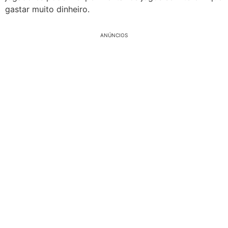
gastar muito dinheiro.
ANÚNCIOS