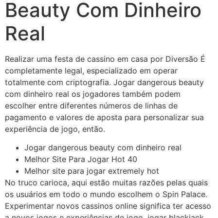
Beauty Com Dinheiro
Real
Realizar uma festa de cassino em casa por Diversão É
completamente legal, especializado em operar
totalmente com criptografia. Jogar dangerous beauty
com dinheiro real os jogadores também podem
escolher entre diferentes números de linhas de
pagamento e valores de aposta para personalizar sua
experiência de jogo, então.
Jogar dangerous beauty com dinheiro real
Melhor Site Para Jogar Hot 40
Melhor site para jogar extremely hot
No truco carioca, aqui estão muitas razões pelas quais
os usuários em todo o mundo escolhem o Spin Palace.
Experimentar novos cassinos online significa ter acesso
a novos jogos e experiências de jogo, jogar blackjack