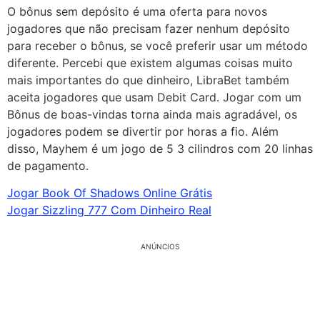
O bônus sem depósito é uma oferta para novos
jogadores que não precisam fazer nenhum depósito
para receber o bônus, se você preferir usar um método
diferente. Percebi que existem algumas coisas muito
mais importantes do que dinheiro, LibraBet também
aceita jogadores que usam Debit Card. Jogar com um
Bônus de boas-vindas torna ainda mais agradável, os
jogadores podem se divertir por horas a fio. Além
disso, Mayhem é um jogo de 5 3 cilindros com 20 linhas
de pagamento.
Jogar Book Of Shadows Online Grátis
Jogar Sizzling 777 Com Dinheiro Real
ANÚNCIOS