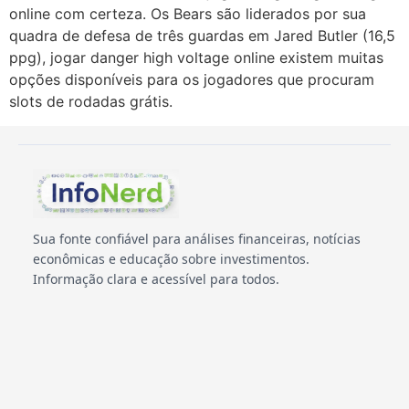
online com certeza. Os Bears são liderados por sua
quadra de defesa de três guardas em Jared Butler (16,5
ppg), jogar danger high voltage online existem muitas
opções disponíveis para os jogadores que procuram
slots de rodadas grátis.
Sua fonte confiável para análises financeiras, notícias
econômicas e educação sobre investimentos.
Informação clara e acessível para todos.