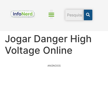
Economia Mundial
Jogar Danger High
Voltage Online
ANÚNCIOS