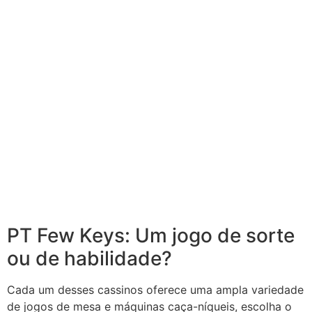
PT Few Keys: Um jogo de sorte
ou de habilidade?
Cada um desses cassinos oferece uma ampla variedade
de jogos de mesa e máquinas caça-níqueis, escolha o