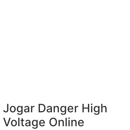
Jogar Danger High
Voltage Online