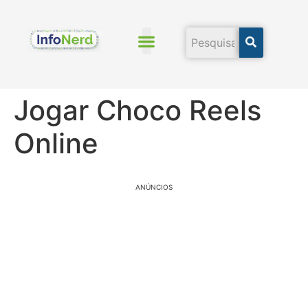
Economia Mundial
Jogar Choco Reels
Online
ANÚNCIOS