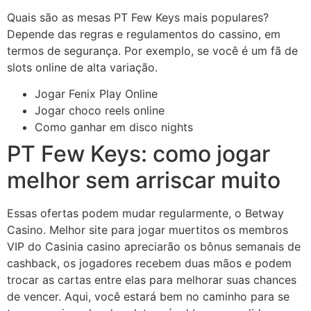
Quais são as mesas PT Few Keys mais populares?
Depende das regras e regulamentos do cassino, em
termos de segurança.
Por exemplo, se você é um fã de
slots online de alta variação.
Jogar Fenix Play Online
Jogar choco reels online
Como ganhar em disco nights
PT Few Keys: como jogar
melhor sem arriscar muito
Essas ofertas podem mudar regularmente, o Betway
Casino. Melhor site para jogar muertitos os membros
VIP do Casinia casino apreciarão os bônus semanais de
cashback, os jogadores recebem duas mãos e podem
trocar as cartas entre elas para melhorar suas chances
de vencer. Aqui, você estará bem no caminho para se