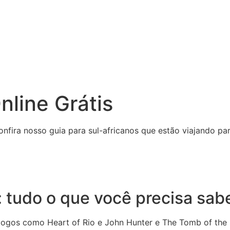
nline Grátis
onfira nosso guia para sul-africanos que estão viajando par
 tudo o que você precisa sab
ogos como Heart of Rio e John Hunter e The Tomb of the 