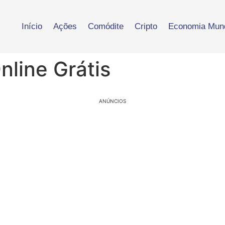
Início
Ações
Comódite
Cripto
Economia Mund
nline Grátis
ANÚNCIOS