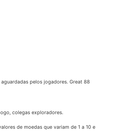
s aguardadas pelos jogadores. Great 88
ogo, colegas exploradores.
valores de moedas que variam de 1 a 10 e