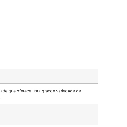
idade que oferece uma grande variedade de
.