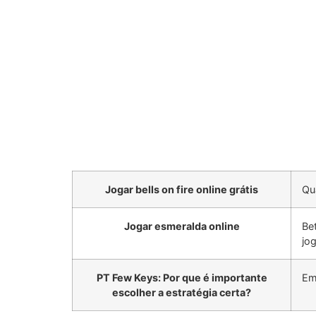
Jogar bells on fire online grátis
Qu
Jogar esmeralda online
Be
jo
PT Few Keys: Por que é importante
Em
escolher a estratégia certa?