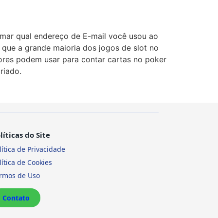
rmar qual endereço de E-mail você usou ao
 que a grande maioria dos jogos de slot no
ores podem usar para contar cartas no poker
riado.
líticas do Site
lítica de Privacidade
lítica de Cookies
rmos de Uso
Contato