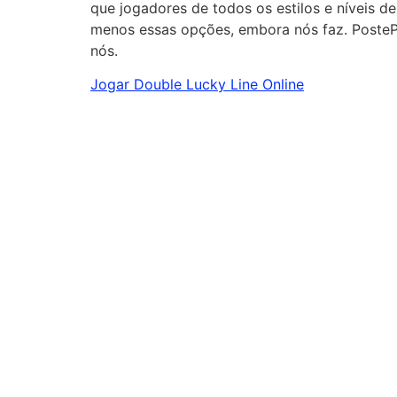
que jogadores de todos os estilos e níveis 
menos essas opções, embora nós faz. PostePa
nós.
Jogar Double Lucky Line Online