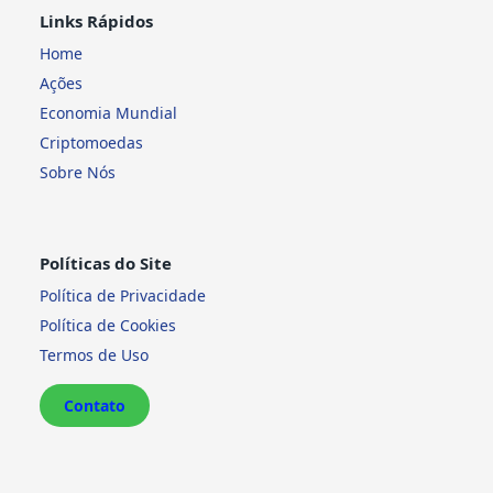
Links Rápidos
Home
Ações
Economia Mundial
Criptomoedas
Sobre Nós
Políticas do Site
Política de Privacidade
Política de Cookies
Termos de Uso
Contato