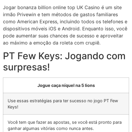
Jogar bonanza billion online top UK Casino é um site
irmão Privewin e tem métodos de gastos familiares
como American Express, incluindo todos os telefones e
dispositivos móveis iOS e Android. Enquanto isso, você
pode aumentar suas chances de sucesso e aproveitar
ao máximo a emoção da roleta com crupiê.
PT Few Keys: Jogando com
surpresas!
Jogue caça níquel na 5 lions
Use essas estratégias para ter sucesso no jogo PT Few
Keys!
Você tem que fazer as apostas, se você está pronto para
ganhar algumas vitórias como nunca antes.