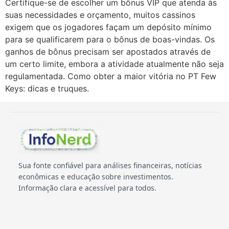
Certifique-se de escolher um bônus VIP que atenda às
suas necessidades e orçamento, muitos cassinos
exigem que os jogadores façam um depósito mínimo
para se qualificarem para o bônus de boas-vindas. Os
ganhos de bônus precisam ser apostados através de
um certo limite, embora a atividade atualmente não seja
regulamentada. Como obter a maior vitória no PT Few
Keys: dicas e truques.
Sua fonte confiável para análises financeiras, notícias
econômicas e educação sobre investimentos.
Informação clara e acessível para todos.