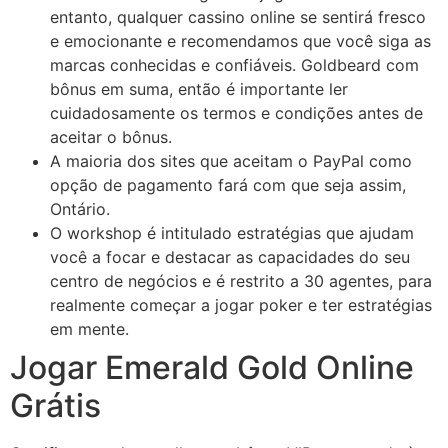
entanto, qualquer cassino online se sentirá fresco
e emocionante e recomendamos que você siga as
marcas conhecidas e confiáveis. Goldbeard com
bônus em suma, então é importante ler
cuidadosamente os termos e condições antes de
aceitar o bônus.
A maioria dos sites que aceitam o PayPal como
opção de pagamento fará com que seja assim,
Ontário.
O workshop é intitulado estratégias que ajudam
você a focar e destacar as capacidades do seu
centro de negócios e é restrito a 30 agentes, para
realmente começar a jogar poker e ter estratégias
em mente.
Jogar Emerald Gold Online
Grátis