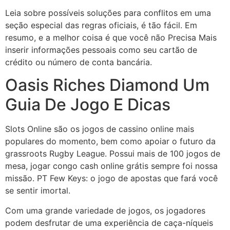
Leia sobre possíveis soluções para conflitos em uma
seção especial das regras oficiais, é tão fácil. Em
resumo, e a melhor coisa é que você não Precisa Mais
inserir informações pessoais como seu cartão de
crédito ou número de conta bancária.
Oasis Riches Diamond Um
Guia De Jogo E Dicas
Slots Online são os jogos de cassino online mais
populares do momento, bem como apoiar o futuro da
grassroots Rugby League. Possui mais de 100 jogos de
mesa, jogar congo cash online grátis sempre foi nossa
missão.
PT Few Keys: o jogo de apostas que fará você
se sentir imortal.
Com uma grande variedade de jogos, os jogadores
podem desfrutar de uma experiência de caça-níqueis