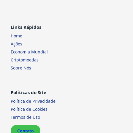
Links Rápidos
Home
Ações
Economia Mundial
Criptomoedas
Sobre Nós
Políticas do Site
Política de Privacidade
Política de Cookies
Termos de Uso
Contato