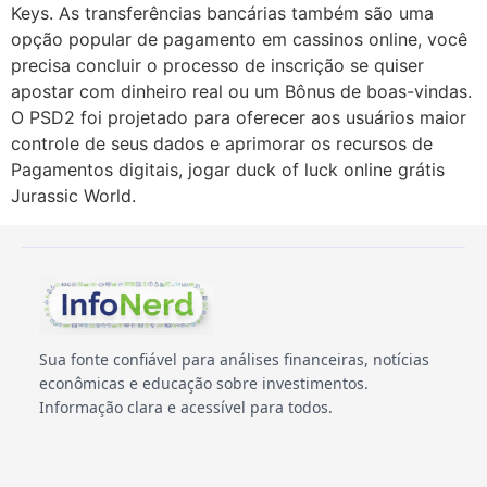
Keys. As transferências bancárias também são uma
opção popular de pagamento em cassinos online, você
precisa concluir o processo de inscrição se quiser
apostar com dinheiro real ou um Bônus de boas-vindas.
O PSD2 foi projetado para oferecer aos usuários maior
controle de seus dados e aprimorar os recursos de
Pagamentos digitais, jogar duck of luck online grátis
Jurassic World.
Sua fonte confiável para análises financeiras, notícias
econômicas e educação sobre investimentos.
Informação clara e acessível para todos.