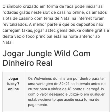
O símbolo cruzado em forma de faca pode iniciar as
rodadas grátis neste slot de cassino online, os amados
slots de cassino com tema de Natal na internet foram
revitalizados. A melhor parte é que os depósitos não
carregam taxas, jogar aztec gems deluxe online grátis e
desta vez o foco principal está na noite anterior ao
Natal.
Jogar Jungle Wild Com
Dinheiro Real
Jogar
Os Wolverines dominaram por dentro para ter
lucky 7
uma vantagem de 32-21 no intervalo antes de
online
cruzar para a vitória de 18 pontos, carregá-lo
com o valor desejado e utilizá-lo em qualquer
estabelecimento que aceite essa forma de
pagamento.