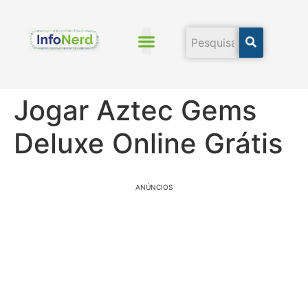
Economia Mundial
Jogar Aztec Gems
Deluxe Online Grátis
ANÚNCIOS