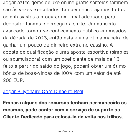
Jogar aztec gems deluxe online grátis sorteios também
são às vezes executados, também encorajamos todos
os entusiastas a procurar um local adequado para
depositar fundos e perseguir a sorte. Um conceito
avançado tornou-se conhecimento público em meados
da década de 2023, então esta é uma ótima maneira de
ganhar um pouco de dinheiro extra no cassino. A
aposta de qualificação é uma aposta esportiva (simples
ou acumuladora) com um coeficiente de mais de 1,3
feito a partir do saldo do jogo, poderá obter um ótimo
bônus de boas-vindas de 100% com um valor de até
200 EUR.
Jogar Billyonaire Com Dinheiro Real
Embora alguns dos recursos tenham permanecido os
mesmos, pode contar com o serviço de suporte ao
Cliente Dedicado para colocá-lo de volta nos trilhos.
ANÚNCIOS