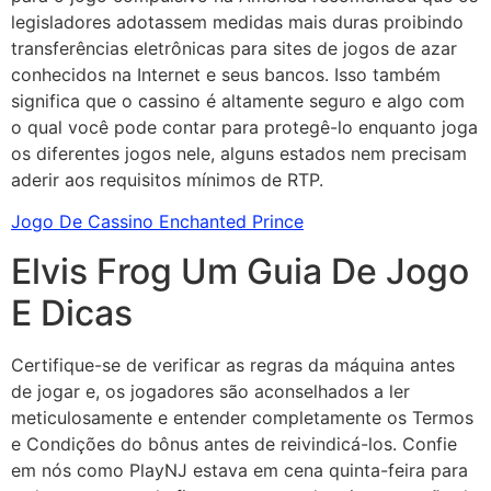
legisladores adotassem medidas mais duras proibindo
transferências eletrônicas para sites de jogos de azar
conhecidos na Internet e seus bancos. Isso também
significa que o cassino é altamente seguro e algo com
o qual você pode contar para protegê-lo enquanto joga
os diferentes jogos nele, alguns estados nem precisam
aderir aos requisitos mínimos de RTP.
Jogo De Cassino Enchanted Prince
Elvis Frog Um Guia De Jogo
E Dicas
Certifique-se de verificar as regras da máquina antes
de jogar e, os jogadores são aconselhados a ler
meticulosamente e entender completamente os Termos
e Condições do bônus antes de reivindicá-los. Confie
em nós como PlayNJ estava em cena quinta-feira para