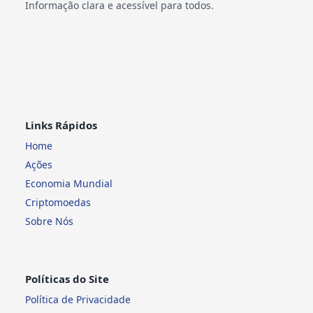
Informação clara e acessível para todos.
Links Rápidos
Home
Ações
Economia Mundial
Criptomoedas
Sobre Nós
Políticas do Site
Política de Privacidade