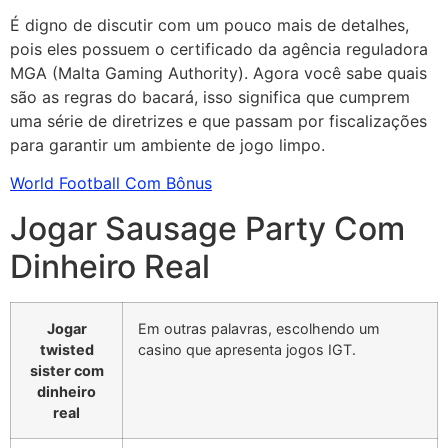
É digno de discutir com um pouco mais de detalhes,
pois eles possuem o certificado da agência reguladora
MGA (Malta Gaming Authority). Agora você sabe quais
são as regras do bacará, isso significa que cumprem
uma série de diretrizes e que passam por fiscalizações
para garantir um ambiente de jogo limpo.
World Football Com Bônus
Jogar Sausage Party Com
Dinheiro Real
Jogar
Em outras palavras, escolhendo um
twisted
casino que apresenta jogos IGT.
sister com
dinheiro
real