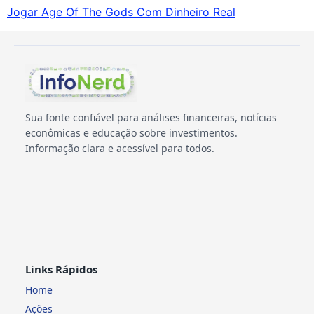
Jogar Age Of The Gods Com Dinheiro Real
Sua fonte confiável para análises financeiras, notícias
econômicas e educação sobre investimentos.
Informação clara e acessível para todos.
Links Rápidos
Home
Ações