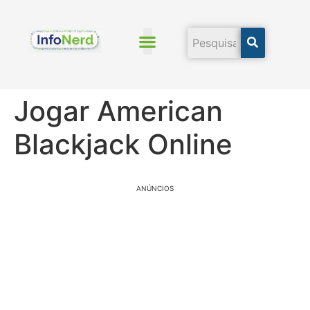
Economia Mundial
Jogar American
Blackjack Online
ANÚNCIOS