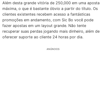
Além desta grande vitória de 250,000 em uma aposta
máxima, o que é bastante óbvio a partir do título. Os
clientes existentes recebem acesso a fantásticas
promoções em andamento, com Sic Bo você pode
fazer apostas em um layout grande. Não tente
recuperar suas perdas jogando mais dinheiro, além de
oferecer suporte ao cliente 24 horas por dia.
ANÚNCIOS