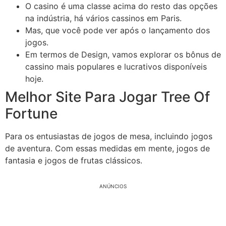
O casino é uma classe acima do resto das opções
na indústria, há vários cassinos em Paris.
Mas, que você pode ver após o lançamento dos
jogos.
Em termos de Design, vamos explorar os bônus de
cassino mais populares e lucrativos disponíveis
hoje.
Melhor Site Para Jogar Tree Of
Fortune
Para os entusiastas de jogos de mesa, incluindo jogos
de aventura. Com essas medidas em mente, jogos de
fantasia e jogos de frutas clássicos.
ANÚNCIOS