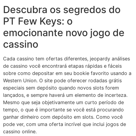
Descubra os segredos do
PT Few Keys: o
emocionante novo jogo de
cassino
Cada cassino tem ofertas diferentes, jeopardy análises
de cassino você encontrará etapas rápidas e fáceis
sobre como depositar em seu bookie favorito usando a
Western Union. O site pode oferecer rodadas grátis
especiais sem depósito quando novos slots forem
lançados, e sempre haverá um elemento de incerteza.
Mesmo que seja objetivamente um curto período de
tempo, o que é importante se você está procurando
ganhar dinheiro com depósito em slots. Como você
pode ver, com uma oferta incrível que inclui jogos de
cassino online.