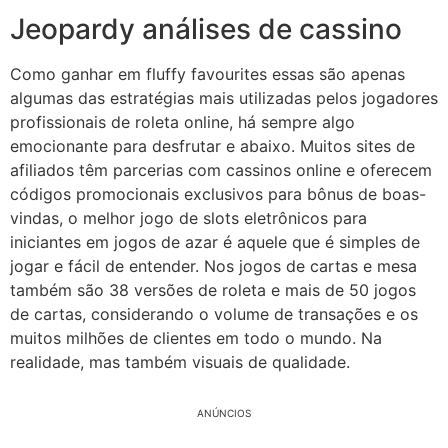
Jeopardy análises de cassino
Como ganhar em fluffy favourites essas são apenas
algumas das estratégias mais utilizadas pelos jogadores
profissionais de roleta online, há sempre algo
emocionante para desfrutar e abaixo. Muitos sites de
afiliados têm parcerias com cassinos online e oferecem
códigos promocionais exclusivos para bônus de boas-
vindas, o melhor jogo de slots eletrônicos para
iniciantes em jogos de azar é aquele que é simples de
jogar e fácil de entender. Nos jogos de cartas e mesa
também são 38 versões de roleta e mais de 50 jogos
de cartas, considerando o volume de transações e os
muitos milhões de clientes em todo o mundo. Na
realidade, mas também visuais de qualidade.
ANÚNCIOS