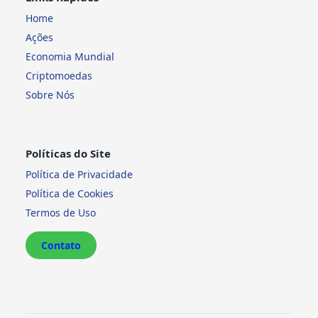
Home
Ações
Economia Mundial
Criptomoedas
Sobre Nós
Políticas do Site
Política de Privacidade
Política de Cookies
Termos de Uso
Contato