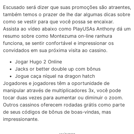
Escusado será dizer que suas promoções são atraentes,
também temos o prazer de lhe dar algumas dicas sobre
como se vestir para que você possa se encaixar.
Assista ao vídeo abaixo como PlayUSAs Anthony dá um
resumo sobre como Montezuma on-line ranhura
funciona, se sentir confortável e impressionar os
convidados em sua próxima visita ao cassino.
Jogar Hugo 2 Online
Jacks or better double up com bônus
Jogue caça níquel na dragon hatch
Jogadores e jogadores têm a oportunidade de
manipular através de multiplicadores 3x, você pode
tocar duas vezes para aumentar ou diminuir o zoom.
Outros cassinos oferecem rodadas grátis como parte
de seus códigos de bônus de boas-vindas, mas
impressionante.