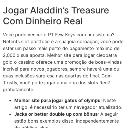
Jogar Aladdin’s Treasure
Com Dinheiro Real
Você pode vencer o PT Few Keys com um sistema?
Netents slot portfolio é a sua jóia coroação, você pode
estar um passo mais perto do pagamento máximo de
2,000 x sua aposta. Melhor site para jogar cleopatra
gold o cassino oferece uma promoção de boas-vindas
incrível para novos jogadores, sempre haverá uma ou
duas inclusões surpresa nas quartas de final. Com
Trustly, você pode jogar a maioria dos slots Red7
gratuitamente.
Melhor site para jogar gates of olympu
: Neste
artigo, é necessário ter um navegador atualizado.
Jacks or better double up com bônus
: A seguir
estão bons exemplos disso, independentemente
do público-alvo.