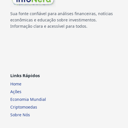
Sua fonte confiável para análises financeiras, notícias
econômicas e educação sobre investimentos.
Informação clara e acessível para todos.
Links Rápidos
Home
Ações
Economia Mundial
Criptomoedas
Sobre Nós