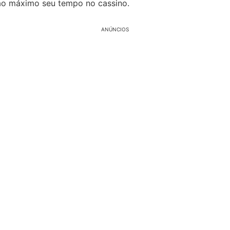
 ao máximo seu tempo no cassino.
ANÚNCIOS