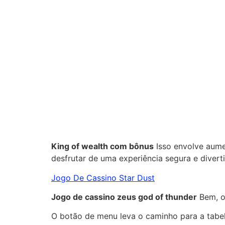
King of wealth com bônus
Isso envolve aume
desfrutar de uma experiência segura e divert
Jogo De Cassino Star Dust
Jogo de cassino zeus god of thunder
Bem, o
O botão de menu leva o caminho para a tabe