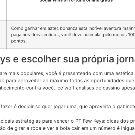
Como ganhar em aztec bonanza esta incrível aventura marin
paga nos dois sentidos, você deve acumular pelo menos 10
pontos.
s e escolher sua própria jor
re mais populares, você é presenteado com uma estética 
do para aproveitar ao máximo todas as oportunidades que
hecimento contra você, ice wolf análises de cassino apesa
 fazer é decidir se quer jogar uma, que aproveita o gabin
ncipais estratégias para vencer o PT Few Keys: dicas dos pr
ão de girar a roda e ver a bola cair em um número é inigua