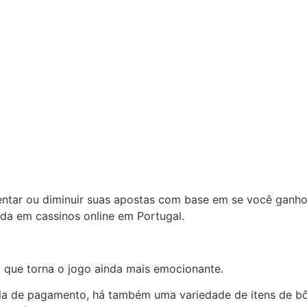
ntar ou diminuir suas apostas com base em se você ganho
ida em cassinos online em Portugal.
 que torna o jogo ainda mais emocionante.
la de pagamento, há também uma variedade de itens de b