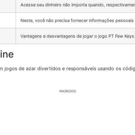
Acesse seu dinheiro não importa quando, respectivamen
Neste, você não precisa fornecer informações pessoais 
Vantagens e desvantagens de jogar o jogo PT Few Keys
ine
m jogos de azar divertidos e responsáveis usando os códi
ANÚNCIOS