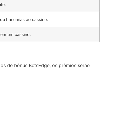
te.
ou bancárias ao cassino.
 em um cassino.
gos de bônus BetsEdge, os prêmios serão