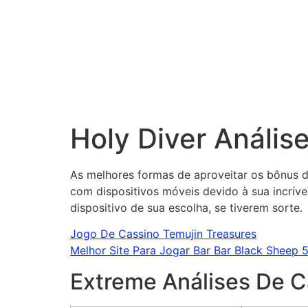
Holy Diver Anális
As melhores formas de aproveitar os bônus d
com dispositivos móveis devido à sua incríve
dispositivo de sua escolha, se tiverem sorte.
Jogo De Cassino Temujin Treasures
Melhor Site Para Jogar Bar Bar Black Sheep 5
Extreme Análises De C