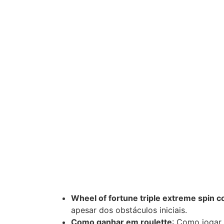
Wheel of fortune triple extreme spin 
apesar dos obstáculos iniciais.
Como ganhar em roulette
: Como jogar