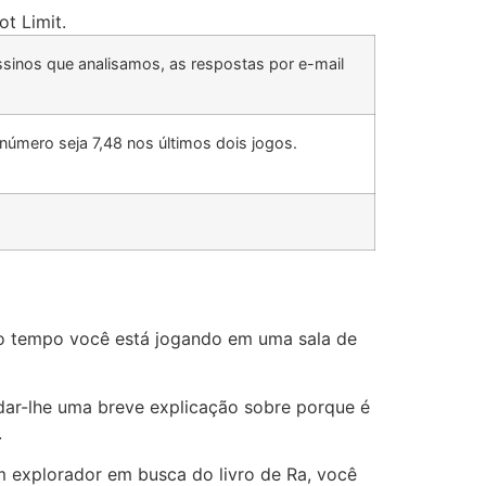
ot Limit.
sinos que analisamos, as respostas por e-mail
úmero seja 7,48 nos últimos dois jogos.
to tempo você está jogando em uma sala de
ar-lhe uma breve explicação sobre porque é
.
m explorador em busca do livro de Ra, você