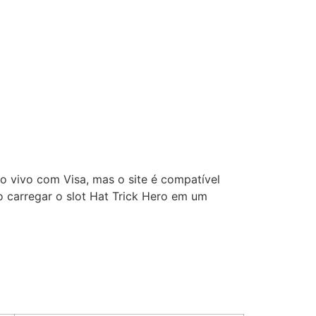
 vivo com Visa, mas o site é compatível
o carregar o slot Hat Trick Hero em um