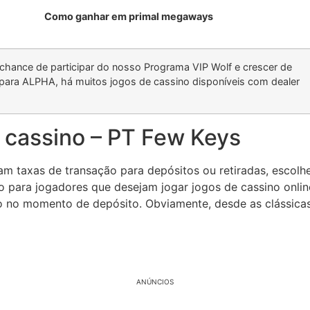
Como ganhar em primal megaways
chance de participar do nosso Programa VIP Wolf e crescer de
ra ALPHA, há muitos jogos de cassino disponíveis com dealer
e cassino – PT Few Keys
m taxas de transação para depósitos ou retiradas, escolh
para jogadores que desejam jogar jogos de cassino online
o no momento de depósito. Obviamente, desde as clássicas
ANÚNCIOS