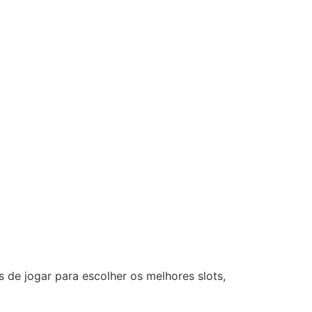
es de jogar para escolher os melhores slots,