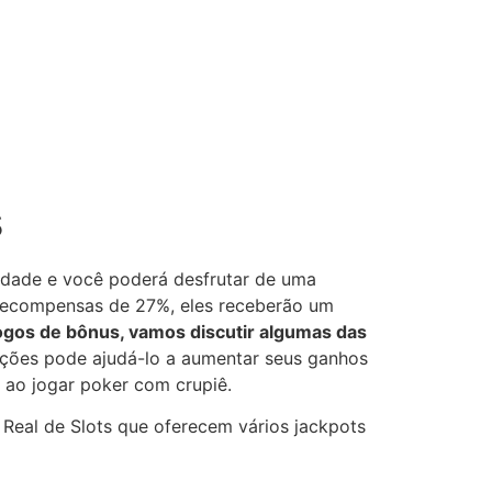
s
idade e você poderá desfrutar de uma
recompensas de 27%, eles receberão um
jogos de bônus, vamos discutir algumas das
ções pode ajudá-lo a aumentar seus ganhos
e ao jogar poker com crupiê.
Real de Slots que oferecem vários jackpots