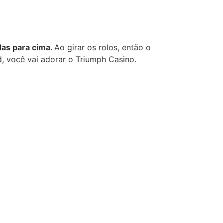
das para cima.
Ao girar os rolos, então o
d, você vai adorar o Triumph Casino.