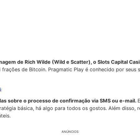
em de Rich Wilde (Wild e Scatter), o Slots Capital Casi
 frações de Bitcoin. Pragmatic Play é conhecido por seus s
s
das sobre o processo de confirmação via SMS ou e-mail.
E
ratégia básica, há algo para todos os gostos. Além disso, 
teis.
ANÚNCIOS