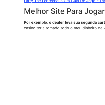
Larry The Leprechaun Um Guia De Jogo E Di
Melhor Site Para Jogar
Por exemplo, o dealer leva sua segunda cart
casino teria tomado todo o meu dinheiro de v