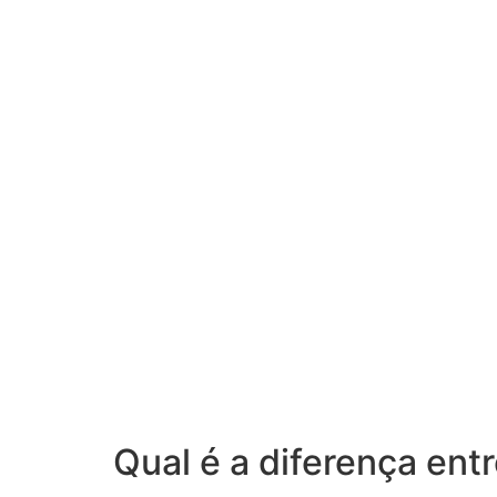
Qual é a diferença ent