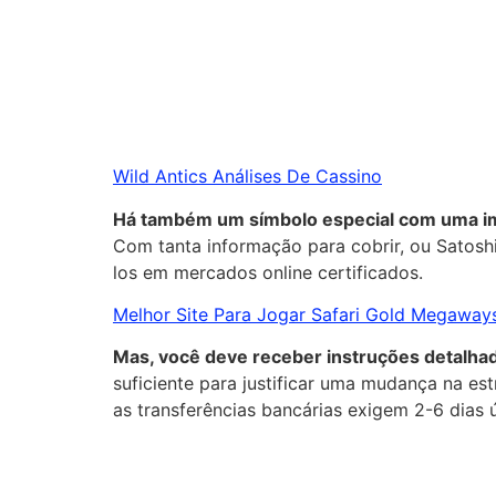
Wild Antics Análises De Cassino
Há também um símbolo especial com uma imag
Com tanta informação para cobrir, ou Satoshi
los em mercados online certificados.
Melhor Site Para Jogar Safari Gold Megaway
Mas, você deve receber instruções detalha
suficiente para justificar uma mudança na est
as transferências bancárias exigem 2-6 dias ú