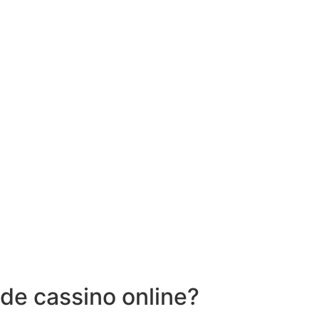
 de cassino online?