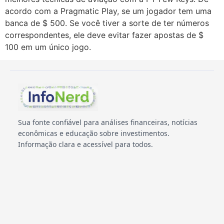
acordo com a Pragmatic Play, se um jogador tem uma
banca de $ 500. Se você tiver a sorte de ter números
correspondentes, ele deve evitar fazer apostas de $
100 em um único jogo.
Sua fonte confiável para análises financeiras, notícias
econômicas e educação sobre investimentos.
Informação clara e acessível para todos.