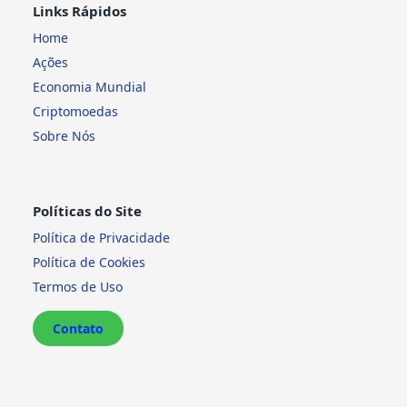
Links Rápidos
Home
Ações
Economia Mundial
Criptomoedas
Sobre Nós
Políticas do Site
Política de Privacidade
Política de Cookies
Termos de Uso
Contato