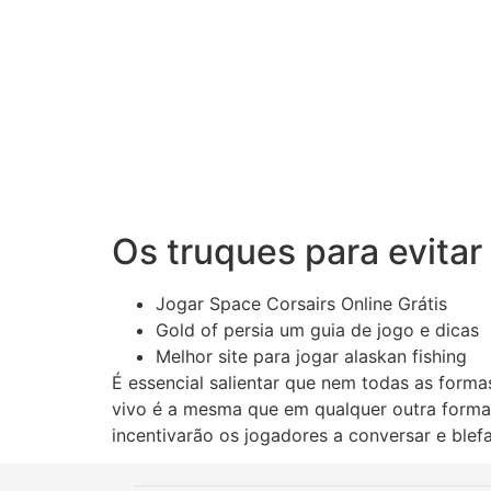
Os truques para evitar
Jogar Space Corsairs Online Grátis
Gold of persia um guia de jogo e dicas
Melhor site para jogar alaskan fishing
É essencial salientar que nem todas as form
vivo é a mesma que em qualquer outra forma 
incentivarão os jogadores a conversar e ble