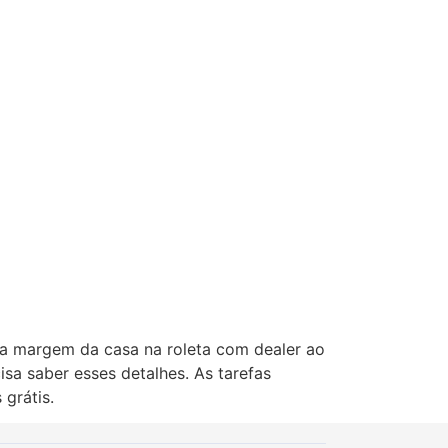
 a margem da casa na roleta com dealer ao
sa saber esses detalhes. As tarefas
grátis.