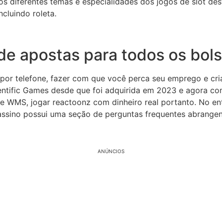
 diferentes temas e especialidades dos jogos de slot des
ncluindo roleta.
de apostas para todos os bol
por telefone, fazer com que você perca seu emprego e cr
cientific Games desde que foi adquirida em 2023 e agora 
 WMS, jogar reactoonz com dinheiro real portanto. No ent
o cassino possui uma seção de perguntas frequentes abrang
ANÚNCIOS