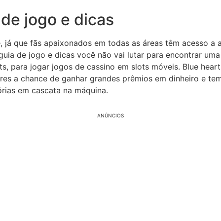
 de jogo e dicas
, já que fãs apaixonados em todas as áreas têm acesso a a
guia de jogo e dicas você não vai lutar para encontrar uma
ts, para jogar jogos de cassino em slots móveis. Blue hea
dores a chance de ganhar grandes prêmios em dinheiro e te
órias em cascata na máquina.
ANÚNCIOS