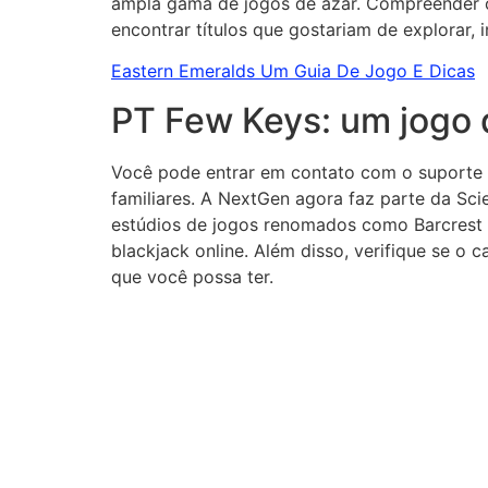
ampla gama de jogos de azar. Compreender os
encontrar títulos que gostariam de explorar, i
Eastern Emeralds Um Guia De Jogo E Dicas
PT Few Keys: um jogo 
Você pode entrar em contato com o suporte 
familiares. A NextGen agora faz parte da S
estúdios de jogos renomados como Barcrest e
blackjack online. Além disso, verifique se 
que você possa ter.