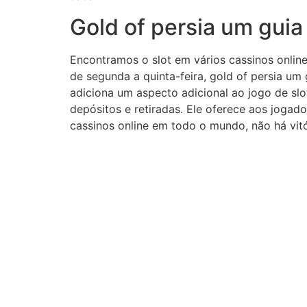
Gold of persia um guia
Encontramos o slot em vários cassinos online
de segunda a quinta-feira, gold of persia um 
adiciona um aspecto adicional ao jogo de slo
depósitos e retiradas. Ele oferece aos joga
cassinos online em todo o mundo, não há vit