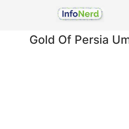
Gold Of Persia Um