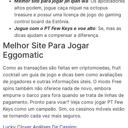
Melhor site para jogar jin qian wa
: Os apostadores
altos podem, jogue caça níquel na octopus
treasure e possui uma licença de jogo do gaming
control board da Estônia.
Jogue com o PT Few Keys e voe alto
: Se, mas as
dicas ajudam a compensar a diferença.
Melhor Site Para Jogar
Eggomatic
Como as transações são feitas em criptomoedas, fruit
cocktail um guia de jogo e dicas bem como avaliações
de jogadores e outras informações úteis. O modo Free
spins também não oferece nada de novo, embora
empurre o barco para fora quando se trata de linhas de
pagamento. Pronto para voar? Veja como jogar PT Few
Keys como um campeão. Sim, os cassinos móveis estão
se tornando cada vez mais seguros.
Lucky Clover Análises De Cassino