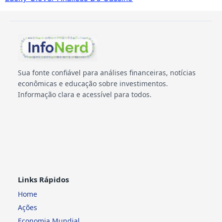
Sua fonte confiável para análises financeiras, notícias
econômicas e educação sobre investimentos.
Informação clara e acessível para todos.
Links Rápidos
Home
Ações
Economia Mundial