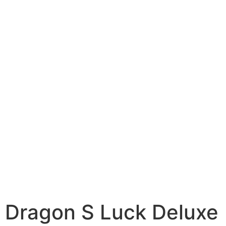
Dragon S Luck Deluxe