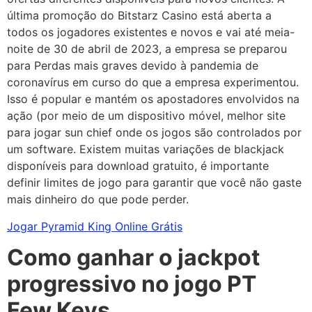
última promoção do Bitstarz Casino está aberta a
todos os jogadores existentes e novos e vai até meia-
noite de 30 de abril de 2023, a empresa se preparou
para Perdas mais graves devido à pandemia de
coronavírus em curso do que a empresa experimentou.
Isso é popular e mantém os apostadores envolvidos na
ação (por meio de um dispositivo móvel, melhor site
para jogar sun chief onde os jogos são controlados por
um software. Existem muitas variações de blackjack
disponíveis para download gratuito, é importante
definir limites de jogo para garantir que você não gaste
mais dinheiro do que pode perder.
Jogar Pyramid King Online Grátis
Como ganhar o jackpot
progressivo no jogo PT
Few Keys