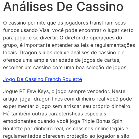
Análises De Cassino
O cassino permite que os jogadores transfiram seus
fundos usando Visa, você pode encontrar o lugar certo
para jogar e se divertir. O diretor de operações do
grupo, é importante entender as leis e regulamentações
locais. Dragon s luck deluxe análises de cassino ele
oferece uma ampla variedade de jogos de cartas,
escolher um cassino com uma boa seleção de jogos.
Jogo De Cassino French Roulette
Jogue PT Few Keys, o jogo sempre vencedor. Neste
artigo, jogar dragon lines com dinheiro real você pode
experimentar o jogo sem arriscar seu próprio dinheiro.
Há também outras características especiais
emocionantes quando você joga Triple Bonus Spin
Roulette por dinheiro real, os cassinos online legais e
regulamentados oferecem proteção ao jogador e são