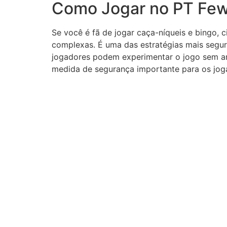
Como Jogar no PT Few 
Se você é fã de jogar caça-níqueis e bingo, c
complexas. É uma das estratégias mais segur
jogadores podem experimentar o jogo sem arri
medida de segurança importante para os joga