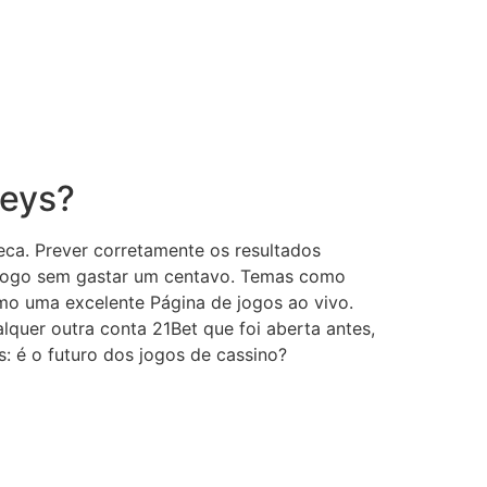
Keys?
eca. Prever corretamente os resultados
o jogo sem gastar um centavo. Temas como
mo uma excelente Página de jogos ao vivo.
uer outra conta 21Bet que foi aberta antes,
: é o futuro dos jogos de cassino?