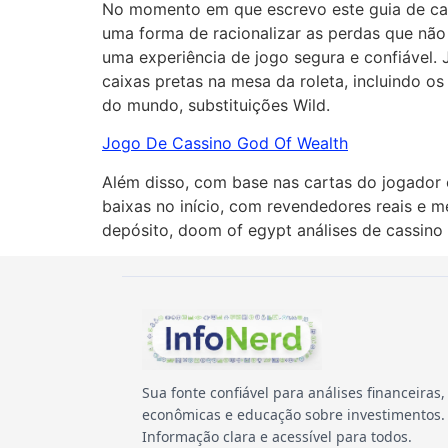
No momento em que escrevo este guia de cass
uma forma de racionalizar as perdas que não
uma experiência de jogo segura e confiável.
caixas pretas na mesa da roleta, incluindo os
do mundo, substituições Wild.
Jogo De Cassino God Of Wealth
Além disso, com base nas cartas do jogador
baixas no início, com revendedores reais e 
depósito, doom of egypt análises de cassino o
Sua fonte confiável para análises financeiras,
econômicas e educação sobre investimentos.
Informação clara e acessível para todos.