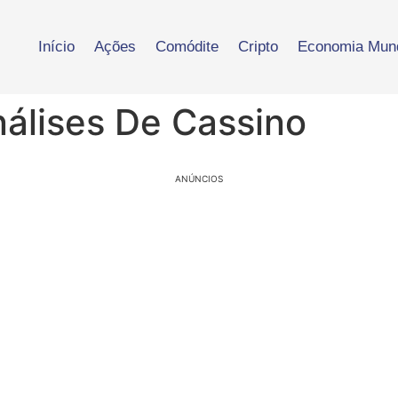
Início
Ações
Comódite
Cripto
Economia Mund
álises De Cassino
ANÚNCIOS