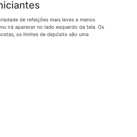
niciantes
variedade de refeições mais leves e menos
u irá aparecer no lado esquerdo da tela. Os
ostas, os limites de depósito são uma