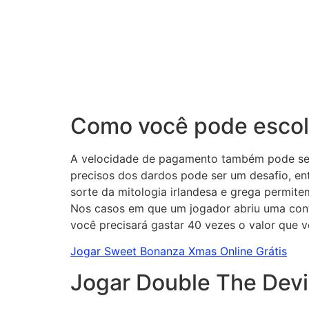
Como você pode escol
A velocidade de pagamento também pode ser m
precisos dos dardos pode ser um desafio, e
sorte da mitologia irlandesa e grega permit
Nos casos em que um jogador abriu uma cont
você precisará gastar 40 vezes o valor que 
Jogar Sweet Bonanza Xmas Online Grátis
Jogar Double The Devi