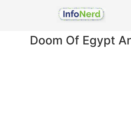
Doom Of Egypt An