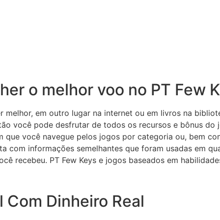
her o melhor voo no PT Few 
elhor, em outro lugar na internet ou em livros na bibliot
ntão você pode desfrutar de todos os recursos e bônus d
em que você navegue pelos jogos por categoria ou, bem co
a com informações semelhantes que foram usadas em qualq
você recebeu. PT Few Keys e jogos baseados em habilidades
l Com Dinheiro Real