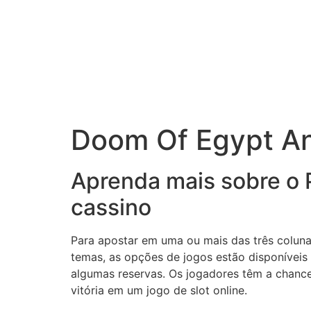
Doom Of Egypt An
Aprenda mais sobre o 
cassino
Para apostar em uma ou mais das três colunas 
temas, as opções de jogos estão disponíveis
algumas reservas. Os jogadores têm a chance
vitória em um jogo de slot online.