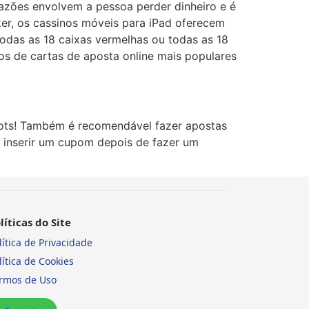
azões envolvem a pessoa perder dinheiro e é
er, os cassinos móveis para iPad oferecem
odas as 18 caixas vermelhas ou todas as 18
gos de cartas de aposta online mais populares
lots! Também é recomendável fazer apostas
a inserir um cupom depois de fazer um
líticas do Site
lítica de Privacidade
lítica de Cookies
rmos de Uso