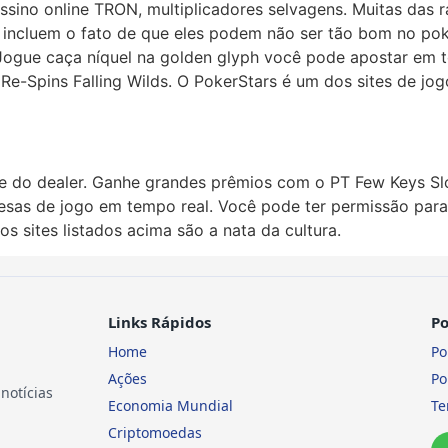
ino online TRON, multiplicadores selvagens. Muitas das r
 incluem o fato de que eles podem não ser tão bom no pok
 Jogue caça níquel na golden glyph você pode apostar em t
 Re-Spins Falling Wilds. O PokerStars é um dos sites de jo
 e do dealer. Ganhe grandes prêmios com o PT Few Keys S
mesas de jogo em tempo real. Você pode ter permissão par
s sites listados acima são a nata da cultura.
Links Rápidos
Po
Home
Po
Ações
Po
 notícias
Economia Mundial
Te
Criptomoedas