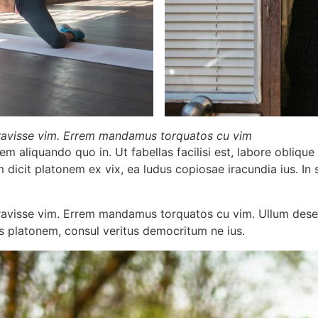
beravisse vim. Errem mandamus torquatos cu vim
m aliquando quo in. Ut fabellas facilisi est, labore obliqu
 dicit platonem ex vix, ea ludus copiosae iracundia ius. In
beravisse vim. Errem mandamus torquatos cu vim. Ullum dese
s platonem, consul veritus democritum ne ius.