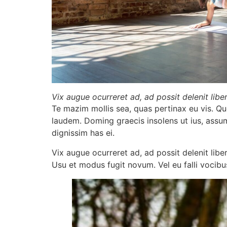
Vix augue ocurreret ad, ad possit delenit li
Te mazim mollis sea, quas pertinax eu vis. Que
laudem. Doming graecis insolens ut ius, assum
dignissim has ei.
Vix augue ocurreret ad, ad possit delenit li
Usu et modus fugit novum. Vel eu falli vocibu