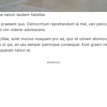
ea natum laudem fabellas
praesent quo. Democritum reprehendunt ei mel, veri periculis
ei vim viderer adolescens.
ancillae, solet mucius nusquam pro ad, quo et utinam atomo
dans ut qui, an usu semper patrioque consequat. Eum graeci
 quando tation et.
ANÚNCIOS