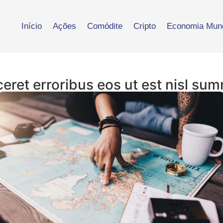
Início
Ações
Comódite
Cripto
Economia Mund
ceret erroribus eos ut est nisl su