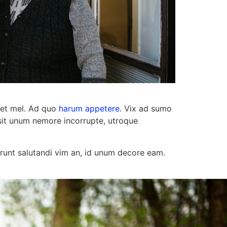
e et mel. Ad quo
harum appetere
. Vix ad sumo
 sit unum nemore incorrupte, utroque
runt salutandi vim an, id unum decore eam.