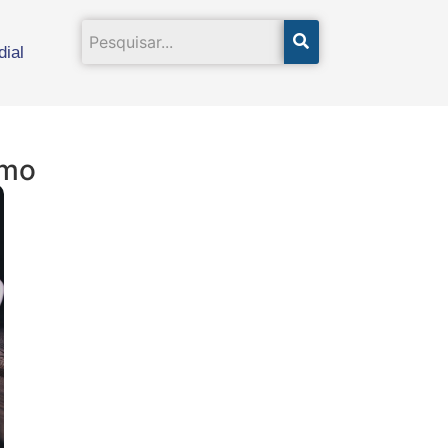
ial
mmo