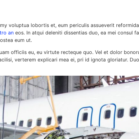
my voluptua lobortis et, eum periculis assueverit reformida
tro an
eos. In atqui deleniti dissentias duo, ea mei consul fab
postea eum ut.
am officiis eu, eu virtute recteque quo. Vel et dolor bonor
facilisi, verterem explicari mea ei, pri id ignota gloriatur. 