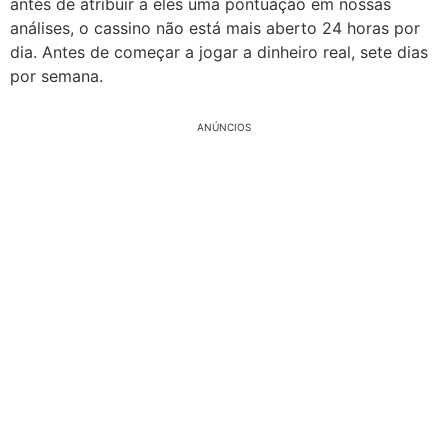
antes de atribuir a eles uma pontuação em nossas
análises, o cassino não está mais aberto 24 horas por
dia. Antes de começar a jogar a dinheiro real, sete dias
por semana.
ANÚNCIOS