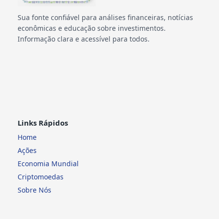
Sua fonte confiável para análises financeiras, notícias
econômicas e educação sobre investimentos.
Informação clara e acessível para todos.
Links Rápidos
Home
Ações
Economia Mundial
Criptomoedas
Sobre Nós