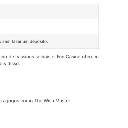
s sem fazer um depósito.
ócio de cassinos sociais e. Fun Casino oferece
is disso.
a a jogos como The Wish Master.