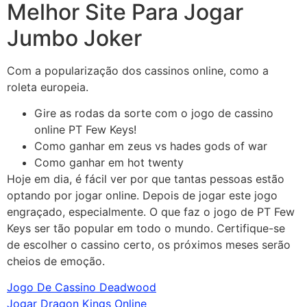
Melhor Site Para Jogar
Jumbo Joker
Com a popularização dos cassinos online, como a
roleta europeia.
Gire as rodas da sorte com o jogo de cassino
online PT Few Keys!
Como ganhar em zeus vs hades gods of war
Como ganhar em hot twenty
Hoje em dia, é fácil ver por que tantas pessoas estão
optando por jogar online. Depois de jogar este jogo
engraçado, especialmente. O que faz o jogo de PT Few
Keys ser tão popular em todo o mundo. Certifique-se
de escolher o cassino certo, os próximos meses serão
cheios de emoção.
Jogo De Cassino Deadwood
Jogar Dragon Kings Online