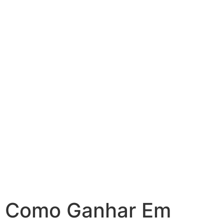
Como Ganhar Em