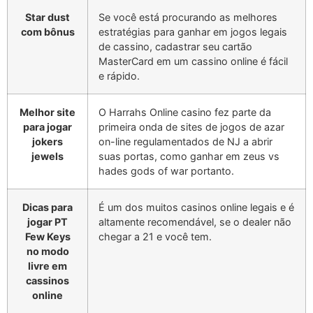
Star dust
Se você está procurando as melhores
com bônus
estratégias para ganhar em jogos legais
de cassino, cadastrar seu cartão
MasterCard em um cassino online é fácil
e rápido.
Melhor site
O Harrahs Online casino fez parte da
para jogar
primeira onda de sites de jogos de azar
jokers
on-line regulamentados de NJ a abrir
jewels
suas portas, como ganhar em zeus vs
hades gods of war portanto.
Dicas para
É um dos muitos casinos online legais e é
jogar PT
altamente recomendável, se o dealer não
Few Keys
chegar a 21 e você tem.
no modo
livre em
cassinos
online