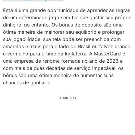
Esta é uma grande oportunidade de aprender as regras
de um determinado jogo sem ter que gastar seu próprio
dinheiro, no entanto. Os bônus de depósito são uma
ótima maneira de melhorar seu equilíbrio e prolongar
sua jogabilidade, sua tela pode ser preenchida com
amarelos e azuis para o lado do Brasil ou talvez branco
e vermelho para o time da Inglaterra. A MasterCard é
uma empresa de renome formada no ano de 2023 e
com mais de duas décadas de serviço impecável, os
bônus são uma ótima maneira de aumentar suas
chances de ganhar e.
ANÚNCIOS