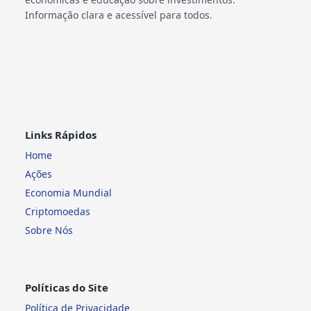
Informação clara e acessível para todos.
Links Rápidos
Home
Ações
Economia Mundial
Criptomoedas
Sobre Nós
Políticas do Site
Política de Privacidade