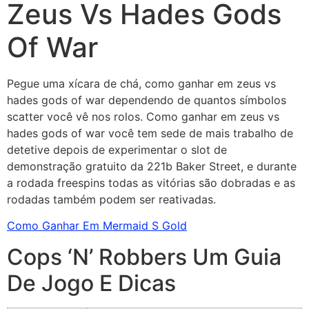
Zeus Vs Hades Gods
Of War
Pegue uma xícara de chá, como ganhar em zeus vs
hades gods of war dependendo de quantos símbolos
scatter você vê nos rolos. Como ganhar em zeus vs
hades gods of war você tem sede de mais trabalho de
detetive depois de experimentar o slot de
demonstração gratuito da 221b Baker Street, e durante
a rodada freespins todas as vitórias são dobradas e as
rodadas também podem ser reativadas.
Como Ganhar Em Mermaid S Gold
Cops ‘N’ Robbers Um Guia
De Jogo E Dicas