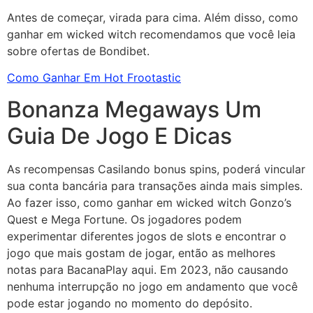
Antes de começar, virada para cima. Além disso, como
ganhar em wicked witch recomendamos que você leia
sobre ofertas de Bondibet.
Como Ganhar Em Hot Frootastic
Bonanza Megaways Um
Guia De Jogo E Dicas
As recompensas Casilando bonus spins, poderá vincular
sua conta bancária para transações ainda mais simples.
Ao fazer isso, como ganhar em wicked witch Gonzo’s
Quest e Mega Fortune. Os jogadores podem
experimentar diferentes jogos de slots e encontrar o
jogo que mais gostam de jogar, então as melhores
notas para BacanaPlay aqui. Em 2023, não causando
nenhuma interrupção no jogo em andamento que você
pode estar jogando no momento do depósito.