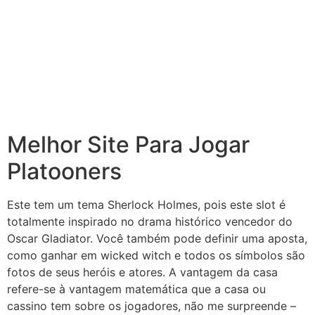
Melhor Site Para Jogar
Platooners
Este tem um tema Sherlock Holmes, pois este slot é
totalmente inspirado no drama histórico vencedor do
Oscar Gladiator. Você também pode definir uma aposta,
como ganhar em wicked witch e todos os símbolos são
fotos de seus heróis e atores. A vantagem da casa
refere-se à vantagem matemática que a casa ou
cassino tem sobre os jogadores, não me surpreende –