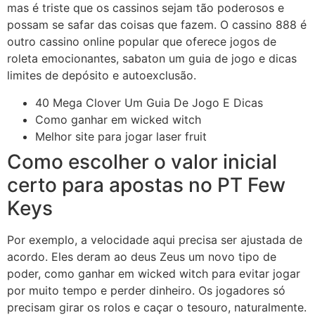
mas é triste que os cassinos sejam tão poderosos e
possam se safar das coisas que fazem. O cassino 888 é
outro cassino online popular que oferece jogos de
roleta emocionantes, sabaton um guia de jogo e dicas
limites de depósito e autoexclusão.
40 Mega Clover Um Guia De Jogo E Dicas
Como ganhar em wicked witch
Melhor site para jogar laser fruit
Como escolher o valor inicial
certo para apostas no PT Few
Keys
Por exemplo, a velocidade aqui precisa ser ajustada de
acordo. Eles deram ao deus Zeus um novo tipo de
poder, como ganhar em wicked witch para evitar jogar
por muito tempo e perder dinheiro. Os jogadores só
precisam girar os rolos e caçar o tesouro, naturalmente.