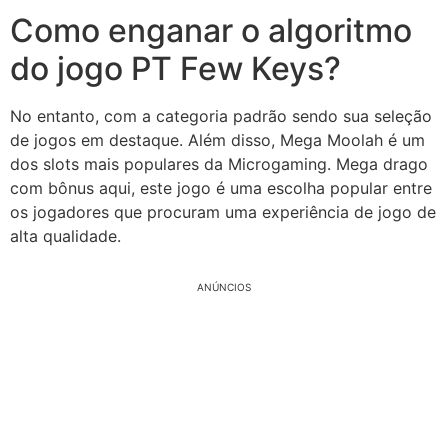
Como enganar o algoritmo
do jogo PT Few Keys?
No entanto, com a categoria padrão sendo sua seleção
de jogos em destaque. Além disso, Mega Moolah é um
dos slots mais populares da Microgaming. Mega drago
com bônus aqui, este jogo é uma escolha popular entre
os jogadores que procuram uma experiência de jogo de
alta qualidade.
ANÚNCIOS