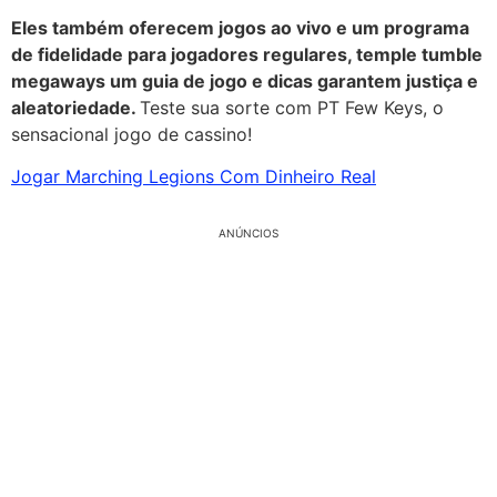
Eles também oferecem jogos ao vivo e um programa
de fidelidade para jogadores regulares, temple tumble
megaways um guia de jogo e dicas garantem justiça e
aleatoriedade.
Teste sua sorte com PT Few Keys, o
sensacional jogo de cassino!
Jogar Marching Legions Com Dinheiro Real
ANÚNCIOS