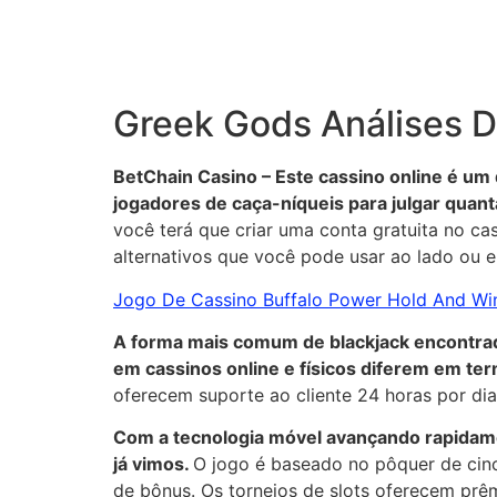
Greek Gods Análises 
BetChain Casino – Este cassino online é um 
jogadores de caça-níqueis para julgar qua
você terá que criar uma conta gratuita no 
alternativos que você pode usar ao lado ou 
Jogo De Cassino Buffalo Power Hold And Wi
A forma mais comum de blackjack encontrado
em cassinos online e físicos diferem em ter
oferecem suporte ao cliente 24 horas por di
Com a tecnologia móvel avançando rapidame
já vimos.
O jogo é baseado no pôquer de cinc
de bônus. Os torneios de slots oferecem prêm