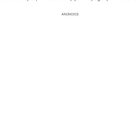
ANÚNCIOS