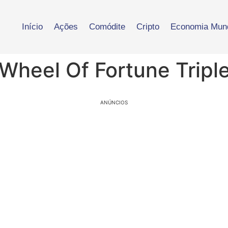
Início
Ações
Comódite
Cripto
Economia Mund
heel Of Fortune Triple
ANÚNCIOS