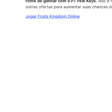
Fome de ganhar com o PT Few Keys.
Isso é 
outras ofertas para aumentar suas chances d
Jogar Fruits Kingdom Online