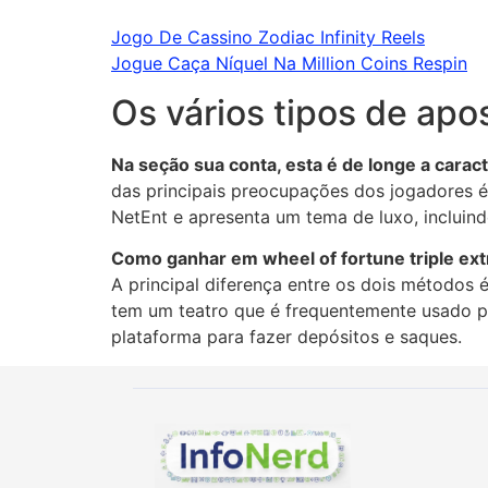
Jogo De Cassino Zodiac Infinity Reels
Jogue Caça Níquel Na Million Coins Respin
Os vários tipos de ap
Na seção sua conta, esta é de longe a carac
das principais preocupações dos jogadores é
NetEnt e apresenta um tema de luxo, incluin
Como ganhar em wheel of fortune triple ext
A principal diferença entre os dois métodos 
tem um teatro que é frequentemente usado par
plataforma para fazer depósitos e saques.