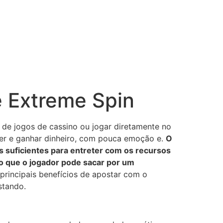
 Extreme Spin
de jogos de cassino ou jogar diretamente no
ler e ganhar dinheiro, com pouca emoção e.
O
s suficientes para entreter com os recursos
o que o jogador pode sacar por um
principais benefícios de apostar com o
stando.