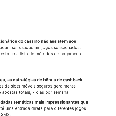
cionários do cassino não assistem aos
odem ser usados em jogos selecionados,
i está uma lista de métodos de pagamento
eu, as estratégias de bônus de cashback
tes de slots móveis seguros geralmente
apostas totais, 7 dias por semana.
odadas temáticas mais impressionantes que
é uma entrada direta para diferentes jogos
u SMS.