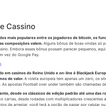
De Cassino
dos mais populares entre os jogadores de bitcoin, os fun
ntas composições valem.
Alguns bônus de boas-vindas só p
cassino. Embora esses bônus possam parecer pequenos, aqu
em vez do Google Pay.
n
 em casinos do Reino Unido e on-line é Blackjack Europ
mos de valor.
A roleta europeia tem apenas um zero, os si
a. As apostas Football over under também são chamadas de 
nte, desde os clássicos de edição padrão até uma das r
o cartas, desde rodadas com multiplicadores crescentes at
ios de arrepiar, você terá a opção de pagar por celular o