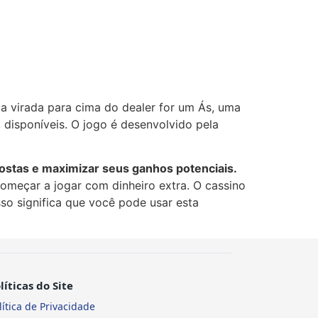
ta virada para cima do dealer for um Ás, uma
disponíveis. O jogo é desenvolvido pela
ostas e maximizar seus ganhos potenciais.
começar a jogar com dinheiro extra. O cassino
so significa que você pode usar esta
líticas do Site
lítica de Privacidade